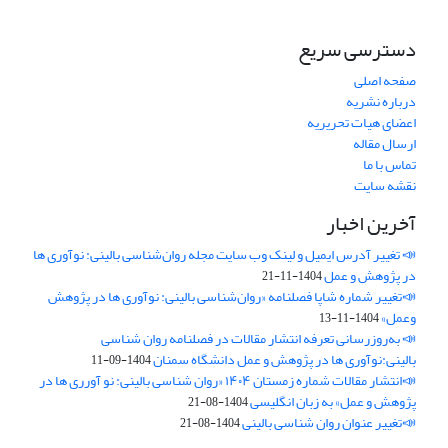
دسترسی سریع
صفحه اصلی
درباره نشریه
اعضای هیات تحریریه
ارسال مقاله
تماس با ما
نقشه سایت
آخرین اخبار
📣 تغییر آدرس ایمیل و لینک وب‌ سایت مجله روان‌شناسی بالینی: نوآوری ها
در پژوهش و عمل
1404-11-21
📣تغییر شماره شاپا فصلنامه «روان‌شناسی بالینی: نوآوری ها در پژوهش
وعمل»
1404-11-13
📣 به‌روزرسانی تعرفه انتشار مقالات در فصلنامه روان شناسی
بالینی:نوآوری ها در پژوهش و عمل دانشگاه سمنان
1404-09-11
📣انتشار مقالات شماره زمستان ۱۴۰۴ «روان شناسی بالینی: نو آورری ها در
پژوهش و عمل» به زبان انگلیسی
1404-08-21
📣تغییر عنوان روان شناسی بالینی
1404-08-21