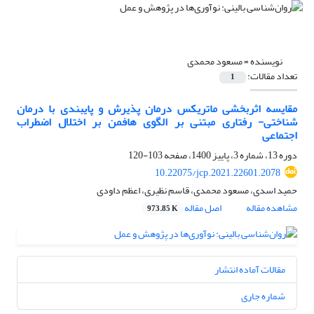
نویسنده =
مسعود محمدی
تعداد مقالات:
1
مقایسه اثربخشی ماتریکس درمان پذیرش و پایبندی با درمان
شناختی- رفتاری مبتنی بر الگوی هافمن بر اختلال اضطراب
اجتماعی
دوره 13، شماره 3، پاییز 1400، صفحه
103-120
10.22075/jcp.2021.22601.2078
حمید اسدی، مسعود محمدی، قاسم نظیری، اعظم داودی
مشاهده مقاله
اصل مقاله
973.85 K
مقالات آماده انتشار
شماره جاری