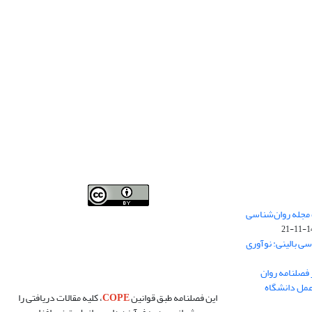
فصلنامه روان شناسی بالینی:نو آوری ها در پژوهش و عمل
 مجله روان‌شناسی
،توسط
دانشگاه سمنان
،تحت
کرییتیو کامنز
(
Creative
140
Commons
) تخصیص 4.0 بین‌المللی License
بر پایه یک اثر
سی بالینی: نوآوری
در
cprpi.semnan.ac.ir
مجوز دارد ،اجازه‌ها بر پایه هدف
این مجوز قابل دسترس در
cprpi.semnan.ac.ir
می‌باشد.
 فصلنامه روان
عمل دانشگاه
این فصلنامه طبق قوانین
COPE
، کلیه مقالات دریافتی را