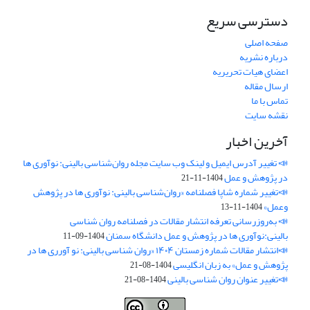
دسترسی سریع
صفحه اصلی
درباره نشریه
اعضای هیات تحریریه
ارسال مقاله
تماس با ما
نقشه سایت
آخرین اخبار
📣 تغییر آدرس ایمیل و لینک وب‌ سایت مجله روان‌شناسی بالینی: نوآوری ها
در پژوهش و عمل
1404-11-21
📣تغییر شماره شاپا فصلنامه «روان‌شناسی بالینی: نوآوری ها در پژوهش
وعمل»
1404-11-13
📣 به‌روزرسانی تعرفه انتشار مقالات در فصلنامه روان شناسی
بالینی:نوآوری ها در پژوهش و عمل دانشگاه سمنان
1404-09-11
📣انتشار مقالات شماره زمستان ۱۴۰۴ «روان شناسی بالینی: نو آورری ها در
پژوهش و عمل» به زبان انگلیسی
1404-08-21
📣تغییر عنوان روان شناسی بالینی
1404-08-21