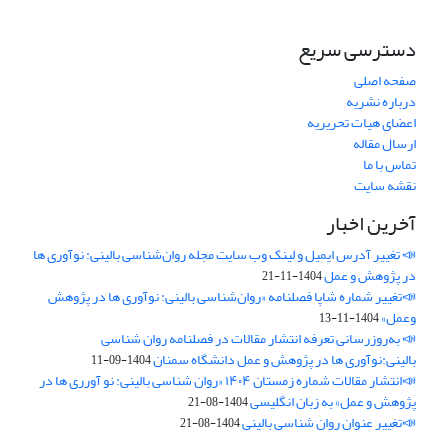
دسترسی سریع
صفحه اصلی
درباره نشریه
اعضای هیات تحریریه
ارسال مقاله
تماس با ما
نقشه سایت
آخرین اخبار
📣 تغییر آدرس ایمیل و لینک وب‌ سایت مجله روان‌شناسی بالینی: نوآوری ها
در پژوهش و عمل
1404-11-21
📣تغییر شماره شاپا فصلنامه «روان‌شناسی بالینی: نوآوری ها در پژوهش
وعمل»
1404-11-13
📣 به‌روزرسانی تعرفه انتشار مقالات در فصلنامه روان شناسی
بالینی:نوآوری ها در پژوهش و عمل دانشگاه سمنان
1404-09-11
📣انتشار مقالات شماره زمستان ۱۴۰۴ «روان شناسی بالینی: نو آورری ها در
پژوهش و عمل» به زبان انگلیسی
1404-08-21
📣تغییر عنوان روان شناسی بالینی
1404-08-21