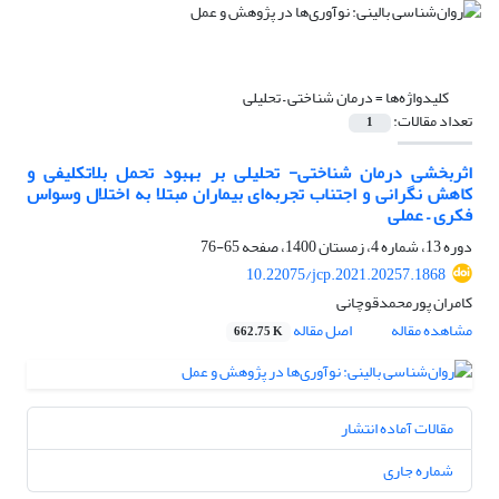
کلیدواژه‌ها =
درمان شناختی – تحلیلی
تعداد مقالات:
1
اثربخشی درمان شناختی- تحلیلی بر بهبود تحمل بلاتکلیفی و
کاهش نگرانی و اجتناب تجربه‌ای بیماران مبتلا به اختلال وسواس
فکری – عملی
دوره 13، شماره 4، زمستان 1400، صفحه
65-76
10.22075/jcp.2021.20257.1868
کامران پورمحمدقوچانی
مشاهده مقاله
اصل مقاله
662.75 K
مقالات آماده انتشار
شماره جاری