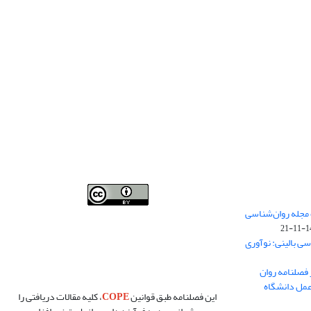
فصلنامه روان شناسی بالینی:نو آوری ها در پژوهش و عمل
 مجله روان‌شناسی
،توسط
دانشگاه سمنان
،تحت
کرییتیو کامنز
(
Creative
140
Commons
) تخصیص 4.0 بین‌المللی License
بر پایه یک اثر
سی بالینی: نوآوری
در
cprpi.semnan.ac.ir
مجوز دارد ،اجازه‌ها بر پایه هدف
این مجوز قابل دسترس در
cprpi.semnan.ac.ir
می‌باشد.
 فصلنامه روان
عمل دانشگاه
این فصلنامه طبق قوانین
COPE
، کلیه مقالات دریافتی را