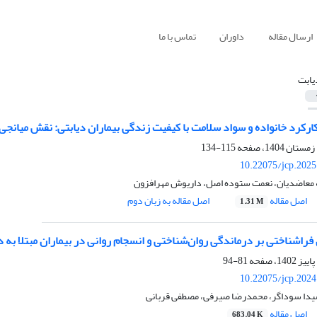
ارسال مقاله
داوران
تماس با ما
یابت
ارکرد خانواده و سواد سلامت با کیفیت زندگی بیماران دیابتی: نقش میانجی
115-134
10.22075/jcp.2025
نه معاضدیان، نعمت ستوده اصل، داریوش مهرافزون
اصل مقاله
اصل مقاله به زبان دوم
1.31 M
راشناختی بر درماندگی روان‌شناختی و انسجام روانی در بیماران مبتلا به د
81-94
10.22075/jcp.2024
یدا سوداگر، محمدرضا صیرفی، مصطفی قربانی
اصل مقاله
683.04 K