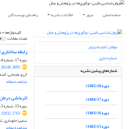
صفحه اصلی
مرور
اطلاعات نشریه
راهنمای نویسندگان
کلیدواژه‌ها =
د
تعداد مقالات:
4
مقالات آماده انتشار
رابطه ساختاری ک
شماره جاری
دوره 17، شماره 4، زمستان 1404، صفحه
.36540.3095
شماره‌های پیشین نشریه
آرزو علیجانی، آم
مشاهده مقاله
دوره 18 (1405)
اثربخشی درمان ف
دوره 17 (1404)
دوره 15، شماره 3، پاییز 1402، صفحه
دوره 16 (1403)
.32032.2763
سمیرا جلوداری، ش
دوره 15 (1402)
مشاهده مقاله