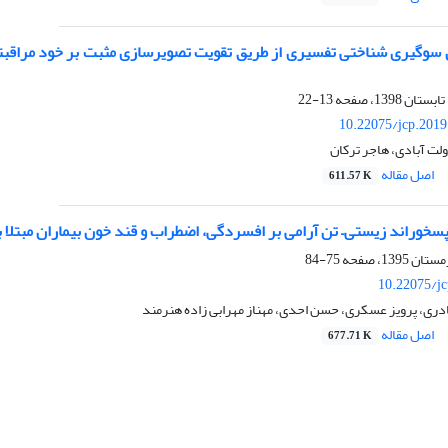
سوگیری شناختی تفسیری از طریق تقویت تصویرسازی مثبت بر خود مراقبتی
13-22
10.22075/jcp.2019
لت آبادی، هاجر ترکان
اصل مقاله
611.57 K
خوراند زیستی– تن آرامی بر افسردگی، اضطراب و قند خون بیماران مبتلا ب
75-84
10.22075/jc
دری، پرویز عسکری، حسن احدی، مهناز مهرابی زاده هنرمند
اصل مقاله
677.71 K