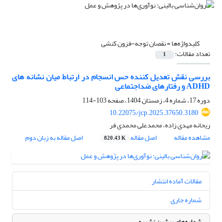
کلیدواژه‌ها =
نقصان توجه-فزون کنشی
تعداد مقالات:
1
بررسی نقش تعدیل کننده حس انسجام در ارتباط میان نشانه های
ADHD و رفتارهای ضداجتماعی
دوره 17، شماره 4، زمستان 1404، صفحه
103-114
10.22075/jcp.2025.37650.3180
ریحانه مهدی زاده، محمدعلی محمدی فر
مشاهده مقاله
اصل مقاله
اصل مقاله به زبان دوم
820.43 K
مقالات آماده انتشار
شماره جاری
شماره‌های پیشین نشریه