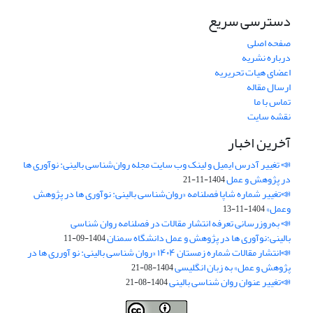
دسترسی سریع
صفحه اصلی
درباره نشریه
اعضای هیات تحریریه
ارسال مقاله
تماس با ما
نقشه سایت
آخرین اخبار
📣 تغییر آدرس ایمیل و لینک وب‌ سایت مجله روان‌شناسی بالینی: نوآوری ها
در پژوهش و عمل
1404-11-21
📣تغییر شماره شاپا فصلنامه «روان‌شناسی بالینی: نوآوری ها در پژوهش
وعمل»
1404-11-13
📣 به‌روزرسانی تعرفه انتشار مقالات در فصلنامه روان شناسی
بالینی:نوآوری ها در پژوهش و عمل دانشگاه سمنان
1404-09-11
📣انتشار مقالات شماره زمستان ۱۴۰۴ «روان شناسی بالینی: نو آورری ها در
پژوهش و عمل» به زبان انگلیسی
1404-08-21
📣تغییر عنوان روان شناسی بالینی
1404-08-21