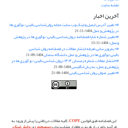
نقشه سایت
آخرین اخبار
📣 تغییر آدرس ایمیل و لینک وب‌ سایت مجله روان‌شناسی بالینی: نوآوری ها
در پژوهش و عمل
1404-11-21
📣تغییر شماره شاپا فصلنامه «روان‌شناسی بالینی: نوآوری ها در پژوهش
وعمل»
1404-11-13
📣 به‌روزرسانی تعرفه انتشار مقالات در فصلنامه روان شناسی
بالینی:نوآوری ها در پژوهش و عمل دانشگاه سمنان
1404-09-11
📣انتشار مقالات شماره زمستان ۱۴۰۴ «روان شناسی بالینی: نو آورری ها در
پژوهش و عمل» به زبان انگلیسی
1404-08-21
📣تغییر عنوان روان شناسی بالینی
1404-08-21
فصلنامه روان شناسی بالینی:نو آوری ها در پژوهش و عمل ،توسط
دانشگاه
سمنان
،تحت
کرییتیو کامنز
(
Creative Commons
) تخصیص 4.0 بین‌المللی
License
بر پایه یک اثر در
cprpi.semnan.ac.ir
مجوز دارد ،اجازه‌ها بر پایه
هدف این مجوز قابل دسترس در
cprpi.semnan.ac.ir
می‌باشد.
این فصلنامه طبق قوانین
COPE
، کلیه مقالات دریافتی را پیش از ورود به
فرآیند داوری، از طریق نرم‌افزار مشابهت‌یاب
«
سمیم‌نور
»
و
«
دانش لینک
»