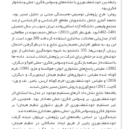
رابطه بین خودشفقت‌ورزی با نشانه‌های وسواس فکری-عملی و نشخوار
فکری بود.
روش: طرح پژوهش توصیفی-همبستگی مبتنی بر تحلیل مسیر بود.
جامعه آماری شامل دانشجویان مقاطع کارشناسی و کارشناسی ارشد
مجتمع ولیعصر دانشگاه آزاد اسلامی واحد تهران جنوب در سال تحصیلی
1401-1402بود. طبق نظر کلاین (2011)، حداقل حجم نمونه در مطالعاتی
که از مدل‌یابی معادلات ساختاری استفاده کرده‌اند 200 مورد است. از
این رو، به منظور افزایش تعمیم پذیری نتایج و با درنظرگرفتن احتمال
ریزش آزمودنی‌ها، 335 دانشجو به شیوه نمونه‌گیری تصادفی از نوع
خوشه‌ای چند مرحله‌ای برای شرکت در پژوهش انتخاب شدند. داده-ها
با استفاده از سیاهه بازنگری شده وسواس فکری-عملی (فوآ و دیگران،
2002)، مقیاس پاسخ‌های نشخواری (نولن-هوکسما و مارو، 1991)، فرم
کوتاه شده مقیاس دشواری‌های تنظیم هیجان (بیجوربرگ و دیگران،
2016) و مقیاس خودشفقت‌ورزی-فرم کوتاه (ریس، پامیر، نف و ون-
گاچت، 2011) جمع‌آوری و با روش تحلیل مسیر تحلیل شدند.
یافته‌ها: نتایج نشان داد اثرهای مستقیم موجود در مدل به استثنای اثر
خودشفقت‌ورزی، بر وسواس فکری-عملی معنادار بود. همچنین، اثر
غیر مستقیم خودشفقت‌ورزی (از طریق دشواری تنظیم هیجان) بر
نشخوار فکری و وسواس فکری-عملی به‌طور معناداری مشاهده شد.
نتیجه‌گیری: بر اساس یافته‌های این پژوهش، می‌توان نتیجه گرفت
خودشفقت‌ورزی پایین از طریق ایجاد مشکلاتی در تنظیم هیجان،
می‌تواند در بروز یا تشدید نشانه‌های وسواس فکری- عملی و نشخوار