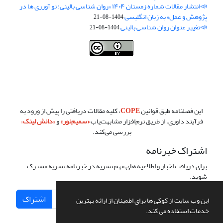
📣انتشار مقالات شماره زمستان ۱۴۰۴ «روان شناسی بالینی: نو آورری ها در
پژوهش و عمل» به زبان انگلیسی
1404-08-21
📣تغییر عنوان روان شناسی بالینی
1404-08-21
فصلنامه روان شناسی بالینی:نو آوری ها در پژوهش و عمل ،توسط
دانشگاه
سمنان
،تحت
کرییتیو کامنز
(
Creative Commons
) تخصیص 4.0 بین‌المللی
License
بر پایه یک اثر در
cprpi.semnan.ac.ir
مجوز دارد ،اجازه‌ها بر پایه
هدف این مجوز قابل دسترس در
cprpi.semnan.ac.ir
می‌باشد.
این فصلنامه طبق قوانین
COPE
، کلیه مقالات دریافتی را پیش از ورود به
فرآیند داوری، از طریق نرم‌افزار مشابهت‌یاب
«
سمیم‌نور
»
و
«
دانش لینک
»
بررسی می‌کند.
اشتراک خبرنامه
برای دریافت اخبار و اطلاعیه های مهم نشریه در خبرنامه نشریه مشترک
شوید.
اشتراک
این وب سایت از کوکی ها برای اطمینان از ارائه بهترین
خدمات استفاده می کند.