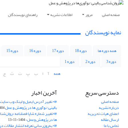
صفحه اصلی
مرور
اطلاعات نشریه
راهنمای نویسندگان
نمایه نویسندگان
همه دوره ها
دوره 18
دوره 17
دوره 16
دوره 15
دوره 3
دوره 2
دوره 1
همه
آ
ا
ب
پ
ت
ث
ج
دسترسی سریع
آخرین اخبار
صفحه اصلی
📣 تغییر آدرس ایمیل و لینک وب‌ سایت
درباره نشریه
بالینی: نوآوری ها در پژوهش و عمل
4-11-21
اعضای هیات تحریریه
📣تغییر شماره شاپا فصلنامه «روان‌شنا
ارسال مقاله
ها در پژوهش وعمل»
1404-11-13
تماس با ما
📣 به‌روزرسانی تعرفه انتشار مقالات در