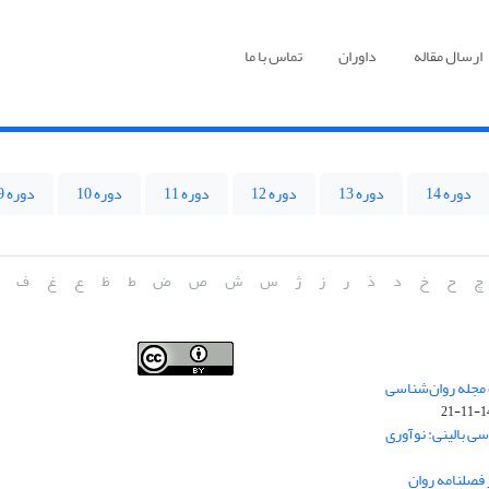
ارسال مقاله
داوران
تماس با ما
دوره 14
دوره 13
دوره 12
دوره 11
دوره 10
دوره 9
چ
ح
خ
د
ذ
ر
ز
ژ
س
ش
ص
ض
ط
ظ
ع
غ
ف
فصلنامه روان شناسی بالینی:نو آوری ها در پژوهش و عمل
 مجله روان‌شناسی
،توسط
دانشگاه سمنان
،تحت
کرییتیو کامنز
(
Creative
140
Commons
) تخصیص 4.0 بین‌المللی License
بر پایه یک اثر
سی بالینی: نوآوری
در
cprpi.semnan.ac.ir
مجوز دارد ،اجازه‌ها بر پایه هدف
این مجوز قابل دسترس در
cprpi.semnan.ac.ir
می‌باشد.
 فصلنامه روان