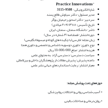
Practice Innovations
"
شاپا الکترونیکی :
9508-3115
مدیر مسئول: دکتر سیاوش طالع پسند
سردبیر: دکتر اسحق رحیمیان‌ بوگر
تاریخ تأسیس: ۱۳۸۸ (۲۰۰۹ میلادی)
ناشر: دانشگاه سمنان، سمنان، ایران
دوره انتشار: فصلنامه (۴ شماره در سال)
زبان مجله: فارسی(با چکیده های کوتاه و مبسوط انگلیسی)
نوع داوری: داوری دوسویه ناشناس و تخصصی و داوری همتا
هزینه انتشار: مبلغ 10/000/000 ریال
سیاست دسترسی: دسترسی آزاد به محتوای علمی
دامنه پذیرش: پذیرش مقالات از پژوهشگران داخلی و بین‌المللی
معیار انتشار: رعایت استانداردهای جهانی نشر علمی
حوزه‌های تحت پوشش مجله:
* آسیب‌شناسی روانی و اختلالات روانپزشکی
* روان‌درمانی و مداخلات بالینی