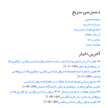
دسترسی سریع
صفحه اصلی
درباره نشریه
اعضای هیات تحریریه
ارسال مقاله
تماس با ما
نقشه سایت
آخرین اخبار
📣 تغییر آدرس ایمیل و لینک وب‌ سایت مجله روان‌شناسی بالینی: نوآوری ها
در پژوهش و عمل
1404-11-21
📣تغییر شماره شاپا فصلنامه «روان‌شناسی بالینی: نوآوری ها در پژوهش
وعمل»
1404-11-13
📣 به‌روزرسانی تعرفه انتشار مقالات در فصلنامه روان شناسی
بالینی:نوآوری ها در پژوهش و عمل دانشگاه سمنان
1404-09-11
📣انتشار مقالات شماره زمستان ۱۴۰۴ «روان شناسی بالینی: نو آورری ها در
پژوهش و عمل» به زبان انگلیسی
1404-08-21
📣تغییر عنوان روان شناسی بالینی
1404-08-21