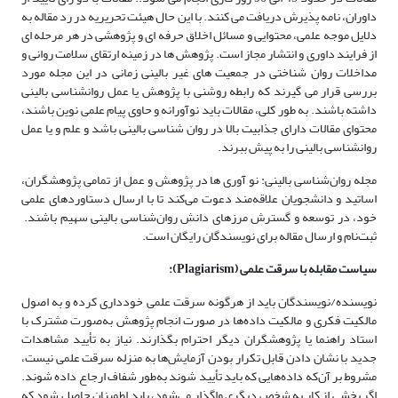
داوران، نامه پذیرش دریافت می کنند. با این حال هیئت تحریریه در رد مقاله به
دلایل موجه علمی، محتوایی و مسائل اخلاق حرفه ای و پژوهشی در هر مرحله ای
از فرایند داوری و انتشار مجاز است. پژوهش ها در زمینه ارتقای سلامت روانی و
مداخلات روان شناختی در جمعیت های غیر بالینی زمانی در این مجله مورد
بررسی قرار می گیرند که رابطه روشنی با پژوهش یا عمل روانشناسی بالینی
داشته باشند. به طور کلی، مقالات باید نوآورانه و حاوی پیام علمی نوین باشند،
محتوای مقالات دارای جذابیت بالا در روان شناسی بالینی باشد و علم و یا عمل
روانشناسی بالینی را به پیش ببرند.
مجله روان‌شناسی بالینی: نو آوری ها در پژوهش و عمل از تمامی پژوهشگران،
اساتید و دانشجویان علاقه‌مند دعوت می‌کند تا با ارسال دستاوردهای علمی
خود، در توسعه و گسترش مرزهای دانش روان‌شناسی بالینی سهیم باشند.
ثبت‌نام و ارسال مقاله برای نویسندگان رایگان است.
سیاست مقابله با سرقت علمی (
Plagiarism
):
نویسنده/نویسندگان باید از هرگونه سرقت علمی خودداری کرده و به اصول
مالکیت فکری و مالکیت داده‌ها در صورت انجام پژوهش به‌صورت مشترک با
استاد راهنما یا پژوهشگران دیگر احترام بگذارند. نیاز به تأیید مشاهدات
جدید با نشان دادن قابل تکرار بودن آزمایش‌ها به منزله سرقت علمی نیست،
مشروط بر آن‌که داده‌هایی که باید تأیید شوند به‌طور شفاف ارجاع داده شوند.
اگر بخشی از کار به شخص دیگری واگذار می‌شود، باید اطمینان حاصل شود که