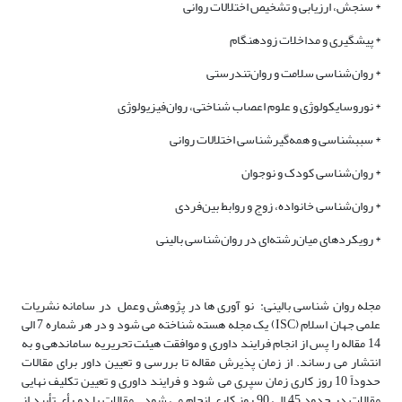
* سنجش، ارزیابی و تشخیص اختلالات روانی
* پیشگیری و مداخلات زودهنگام
* روان‌شناسی سلامت و روان‌تندرستی
* نوروسایکولوژی و علوم اعصاب شناختی، روان‌فیزیولوژی
* سبب­شناسی و همه‌گیرشناسی اختلالات روانی
* روان‌شناسی کودک و نوجوان
* روان‌شناسی خانواده، زوج و روابط بین‌فردی
* رویکردهای میان‌رشته‌ای در روان‌شناسی بالینی
مجله روان شناسی بالینی: نو آوری ها در پژوهش وعمل در سامانه نشریات
علمی جهان اسلام (ISC) یک مجله هسته شناخته می شود و در هر شماره 7 الی
14 مقاله را پس از انجام فرایند داوری و موافقت هیئت تحریریه ساماندهی و به
انتشار می رساند. از زمان پذیرش مقاله تا بررسی و تعیین داور برای مقالات
حدوداً 10 روز کاری زمان سپری می شود و فرایند داوری و تعیین تکلیف نهایی
مقالات در حدود 45 الی 90 روز کاری انجام می شود.. مقالات با دو رأی تأیید از