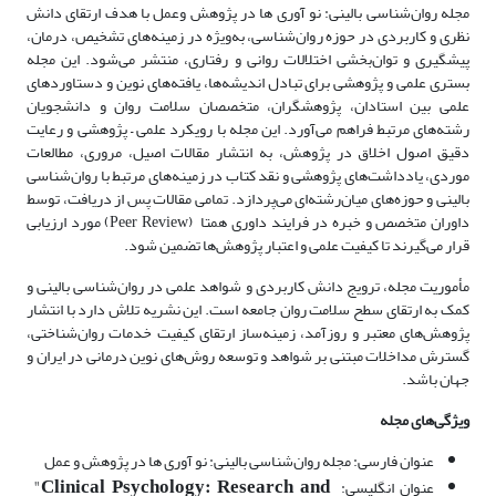
مجله روان‌شناسی بالینی: نو آوری ها در پژوهش وعمل با هدف ارتقای دانش
نظری و کاربردی در حوزه روان‌شناسی، به‌ویژه در زمینه‌های تشخیص، درمان،
پیشگیری و توان‌بخشی اختلالات روانی و رفتاری، منتشر می‌شود. این مجله
بستری علمی و پژوهشی برای تبادل اندیشه‌ها، یافته‌های نوین و دستاوردهای
علمی بین استادان، پژوهشگران، متخصصان سلامت روان و دانشجویان
رشته‌های مرتبط فراهم می‌آورد. این مجله با رویکرد علمی – پژوهشی و رعایت
دقیق اصول اخلاق در پژوهش، به انتشار مقالات اصیل، مروری، مطالعات
موردی، یادداشت‌های پژوهشی و نقد کتاب در زمینه‌های مرتبط با روان‌شناسی
بالینی و حوزه‌های میان‌رشته‌ای می‌پردازد. تمامی مقالات پس از دریافت، توسط
داوران متخصص و خبره در فرایند داوری همتا (Peer Review) مورد ارزیابی
قرار می‌گیرند تا کیفیت علمی و اعتبار پژوهش‌ها تضمین شود.
مأموریت مجله، ترویج دانش کاربردی و شواهد علمی در روان‌شناسی بالینی و
کمک به ارتقای سطح سلامت روان جامعه است. این نشریه تلاش دارد با انتشار
پژوهش‌های معتبر و روزآمد، زمینه‌ساز ارتقای کیفیت خدمات روان‌شناختی،
گسترش مداخلات مبتنی بر شواهد و توسعه روش‌های نوین درمانی در ایران و
جهان باشد.
ویژگی‌های مجله
عنوان فارسی: مجله روان‌شناسی بالینی: نو آوری ها در پژوهش و عمل
"
Clinical Psychology: Research and
عنوان انگلیسی: