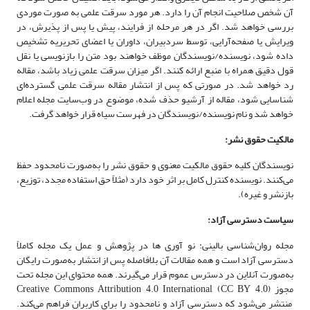
آن شخص صلاحیت انجام آن را دارد. هر مورد سرقت علمی به صورت موردی
بررسی خواهد شد. اگر در هر مرحله از فرایند، پیش یا پس از پذیرش، در
ویرایش یا صفحه‌آرایی، توسط سردبیران، داوران یا اعضای تحریریه تشخیص
داده شود، نویسنده/نویسندگان موظف خواهند بود متن را بازنویسی یا نقل
قول دقیق همراه با منبع ارائه کنند. اگر میزان سرقت علمی زیاد باشد، مقاله
رد خواهد شد. در صورتی که پس از انتشار مقاله سرقت علمی گسترده‌ای
شناسایی شود، مقاله از آرشیو حذف شده، موضوع در وب‌سایت مجله اعلام
خواهد شد و نام نویسنده/نویسندگان در فهرست سیاه قرار خواهد گرفت.
مالکیت حقوق نشر:
نویسندگان کلیه حقوق مالکیت معنوی و حقوق نشر را به‌صورت نامحدود حفظ
می‌کنند. نویسنده کنترل کامل بر اثر خود دارد (مثلاً حق استفاده مجدد، توزیع،
بازنشر و غیره).
سیاست دسترسی آزاد:
مجله روان‌شناسی بالینی: نو آوری ها در پژوهش و عمل یک مجله کاملاً
دسترسی آزاد است و همه مقالات آن بلافاصله پس از انتشار به‌صورت رایگان
به‌صورت آنلاین در دسترس عموم قرار می‌گیرند. همه محتوای این مجله تحت
مجوز Creative Commons Attribution 4.0 International (CC BY 4.0)
منتشر می‌شود که دسترسی آزاد و نامحدود را برای کاربران فراهم می‌کند.