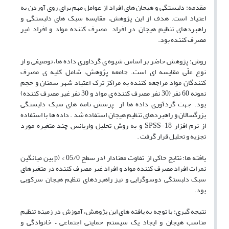
مقدمه: دلبستگی و هیجان های افراد از عوامل مهم برای روی آوردن به
اعتیاد است. هدف از این پژوهش، مقایسه سبک های دلبستگی و
راهبردهای تنظیم هیجان در افراد مصرف کننده مواد و افراد غیر
مصرف کننده بود.
روش: پژوهش حاضر بر اساس شیوه ی گرداوری داده ها، توصیفی و از
نوع علّی مقایسه ای است. جامعه پژوهش، شامل کلیه ی مصرف
کنندگان مواد مراجعه کننده به مراکز ترک اعتیاد شهر سمنان و حجم
نمونه 60 نفر (30 نفر مصرف کننده ی مواد و 30 نفر غیر مصرف کننده)
بود. جهت گردآوری داده ها از پرسش نامه های سبک دلبستگی
بزرگسالان و راهبردهای تنظیم هیجان استفاده شد . داده ها با استفاده
از نرم افزار SPSS-18 و به روش تحلیل واریانس چند متغیره مورد
تجزیه و تحلیل قرار گرفت .
یافته ها: نتایج حاکی از تفاوت معنادار (در سطح 05/0 > (p بین میانگین
نمرات افراد مصرف کننده مواد و افراد غیر مصرف کننده در متغیرهای
سبک دلبستگی دوسوگرایی و نیز راهبردهای تنظیم هیجان سرکوبی
بود.
نتیجه گیری: با توجه به یافته های این پژوهش، آموزش در زمینه تنظیم
مناسب هیجان و ایجاد یک سیستم حمایتی اجتماعی – خانوادگی و