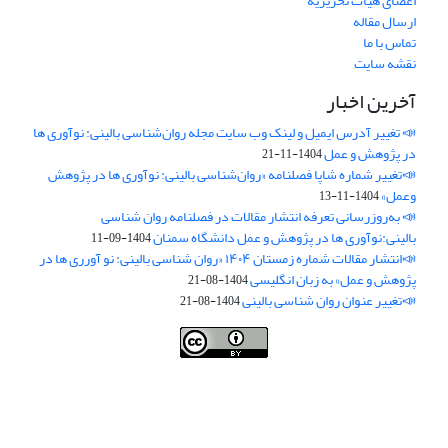
اعضای هیات تحریریه
ارسال مقاله
تماس با ما
نقشه سایت
آخرین اخبار
📣 تغییر آدرس ایمیل و لینک وب‌ سایت مجله روان‌شناسی بالینی: نوآوری ها
در پژوهش و عمل
1404-11-21
📣تغییر شماره شاپا فصلنامه «روان‌شناسی بالینی: نوآوری ها در پژوهش
وعمل»
1404-11-13
📣 به‌روزرسانی تعرفه انتشار مقالات در فصلنامه روان شناسی
بالینی:نوآوری ها در پژوهش و عمل دانشگاه سمنان
1404-09-11
📣انتشار مقالات شماره زمستان ۱۴۰۴ «روان شناسی بالینی: نو آورری ها در
پژوهش و عمل» به زبان انگلیسی
1404-08-21
📣تغییر عنوان روان شناسی بالینی
1404-08-21
فصلنامه روان شناسی بالینی:نو آوری ها در پژوهش و عمل ،توسط
دانشگاه
سمنان
،تحت
کرییتیو کامنز
(
Creative Commons
) تخصیص 4.0 بین‌المللی
License
بر پایه یک اثر در
cprpi.semnan.ac.ir
مجوز دارد ،اجازه‌ها بر پایه
هدف این مجوز قابل دسترس در
cprpi.semnan.ac.ir
می‌باشد.