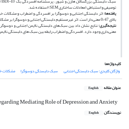
توصیفی و استنباطی (معادلات ساختاری SEM) استفاده شد.
یافته‌ها:
بالای 0/47 معنی‌دار است. اثر غیرمستقیم دلبستگی اجتنابی و دوسوگرا بر مشکلات خواب به واسطه افسردگی و اضطراب با ضرایب بتای بالای 0/15 معنی‌دار است.
نتیجه‌گیری:
نتایج نشان داد بین سبک‌های دلبستگی ناایمن اجتنابی و دوسوگرا
معنی‌داری وجود دارد. افسردگی و اضطراب رابطه بین سبک های دلبستگی ناایمن 
کلیدواژه‌ها
واژگان کلیدی: سبک دلبستگی اجتنابی
‌ سبک دلبستگی دوسوگرا
مشکلات خ
عنوان مقاله
English
regarding Mediating Role of Depression and Anxiety
نویسندگان
English