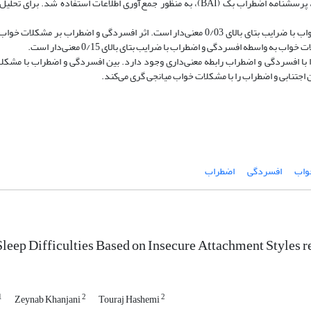
سبک دلبستگی بزرگسالان هازن و شیور، پرسشنامه افسردگی بک (BDI-II)، پرسشنامه اضطراب بک (BAI)، به منظور جمع‌آوری اطلاعات استفاد
اثر دلبستگی اجتنابی و دوسوگرا بر افسردگی و اضطراب و مشکلات خواب با ضرایب بتای بالای 0/03 معنی‌دار است. اثر افسردگی و اضطر
 با افسردگی و اضطراب رابطه معنی‌داری وجود دارد. بین افسردگی و اضطراب با مشکل
اجتنابی و اضطراب را با مشکلات خواب میانجی گری می‌کند.
واب
افسردگی
اضطراب
Sleep Difficulties Based on Insecure Attachment Styles 
1
2
2
Zeynab Khanjani
Touraj Hashemi