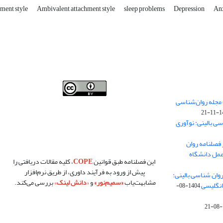
ment style
Ambivalent attachment style
sleep problems
Depression
An
فصلنامه روان شناسی بالینی:نو آوری ها در پژوهش و عمل
 مجله روان‌شناسی
،توسط
دانشگاه سمنان
،تحت
کرییتیو کامنز
(
Creative
140
Commons
) تخصیص 4.0 بین‌المللی License
بر پایه یک اثر
سی بالینی: نوآوری
در
cprpi.semnan.ac.ir
مجوز دارد ،اجازه‌ها بر پایه هدف
این مجوز قابل دسترس در
cprpi.semnan.ac.ir
می‌باشد.
 فصلنامه روان
عمل دانشگاه
این فصلنامه طبق قوانین
COPE
، کلیه مقالات دریافتی را
پیش از ورود به فرآیند داوری، از طریق نرم‌افزار
تشار مقالات شماره زمستان ۱۴۰۴ «روان شناسی بالینی:
مشابهت‌یاب
«
سمیم‌نور
»
و
«
دانش لینک
»
بررسی می‌کند.
انگلیسی
1404-08-