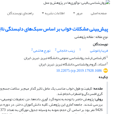
صفحه اصلی
مرور
اطلاعات نشریه
راهنمای نویسندگان
پیش‌بینی مشکلات خواب بر اساس سبک‌های دلبستگی ناایم
نوع مقاله : مقاله پژوهشی
نویسندگان
2
2
1
فریبا پاغوشی
زینب خانجانی
تورج هاشمی
1
کارشناس ارشد روانشناسی عمومی دانشگاه تبریز، تبریز، ایران
2
استاد، گروه روانشناسی دانشگاه تبریز، تبریز، ایران
10.22075/jcp.2019.17928.1686
چکیده
مقدمه:
کیفیت و طول خواب مناسب یک عامل تاثیر گذار مهم بر سلامت جسم و 
گری افسردگی و اضطراب انجام شد.
روش:
پژوهش حاضر با توجه به نحوه گرد آوری داده‌ها، جزء تحقیقات توصیفی- ه
بررسی شدند. جامعه آماری این پژوهش، کلیه دانش‌آموزان دختر، در دوره دو