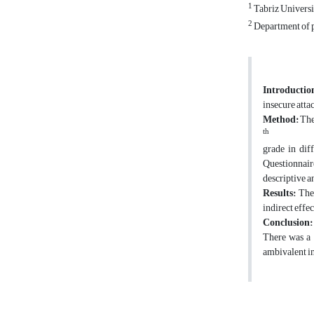
1
Tabriz Universi
2
Department of ps
Introductio
insecure atta
Method:
The 
th
grade in dif
Questionnair
descriptive a
Results:
The 
indirect effe
Conclusion:
There was a 
ambivalent in