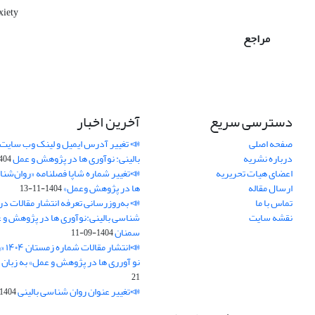
xiety
مراجع
دسترسی سریع
آخرین اخبار
صفحه اصلی
📣 تغییر آدرس ایمیل و لینک وب‌ سایت
درباره نشریه
بالینی: نوآوری ها در پژوهش و عمل
4-11-21
اعضای هیات تحریریه
📣تغییر شماره شاپا فصلنامه «روان‌شنا
ارسال مقاله
ها در پژوهش وعمل»
1404-11-13
تماس با ما
📣 به‌روزرسانی تعرفه انتشار مقالات در
نقشه سایت
شناسی بالینی:نوآوری ها در پژوهش و 
سمنان
1404-09-11
📣ان
نو آورری ها در پژوهش و عمل» به زبان 
21
📣تغییر عنوان روان شناسی بالینی
1404-08-21