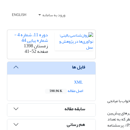
ورود به سامانه
ENGLISH
دوره 11، شماره 4 -
شماره پیاپی 44
زمستان 1398
صفحه
41-52
فایل ها
XML
اصل مقاله
598.96 K
اب با میانجی
سابقه مقاله
یرهای پیش‌بین
ر که به تعداد
هم رسانی
9426 نفر بود بر اساس آن حجم نمونه به وسیله جدول مورگان به تعداد 373 نفر انتخاب شد. ابزارهای پژوهش عبارتند از: پرسشنامه کیفیت خواب پترزبورگ (PSQI)، پرسشنامه