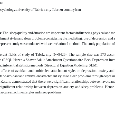
ty
ychology,university of Tabrizu, city Tabrizu, country lran
n:
The sleep quality and duration are important factors influencing physical and me
chment styles and sleep problems considering the mediating role of depression and 
present study was conducted with a correlational method. The study population of 
ferent fields of study of Tabriz city (N=9426). The sample size was 373 acco
e (PSQI), Hazen & Shaver Adult Attachment Questionnaire, Beck Depression Inve
nd inferential statistics methods (Structural Equation Modeling: SEM).
effects of avoidant and ambivalent attachment styles on depression, anxiety, and
cts of avoidant and ambivalent attachment styles on sleep problems through depressi
Results demonstrated that there were significant relationships between avoidant,
significant relationship between depression, anxiety and sleep problems. Hence,
secure attachment styles and sleep problems.