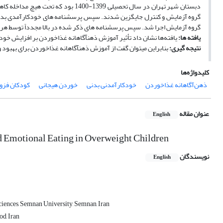
گروه آزمایش و کنترل جایگزین شدند. سپس پرسشنامه­ های خودکارآمدی بدنی
گروه آزمایش اجرا شد. سپس پرسشنامه­ های ذکر شده در بالا مجدداً توسط هر 
یافته­ ها:
یافته‌ها نشان داد تأثیر آموزش ذهن­آگاهانه غذاخوردن بر افزایش خودکارآ
نتیجه­ گیری:
بنابراین می­توان گفت از آموزش ذهن­آگاهانه غذاخوردن برای بهبود
کلیدواژه‌ها
ذهن‌آگاهانه غذاخوردن
خودکارآمدنی بدنی
خوردن هیجانی
کودکان فزو
عنوان مقاله
English
nd Emotional Eating in Overweight Children
نویسندگان
English
ciences, Semnan University, Semnan, Iran
d, Iran