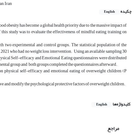
n, Iran
چکیده
English
od obesity has become a global health priority due to the massive impact of
 this study was to evaluate the effectiveness of mindful eating training on
h two experimental and control groups. The statistical population of the
r 2021 who had no weight loss intervention. Using an available sampling 30
ysical Self-efficacy and Emotional Eating questionnaires were distributed
ental group and both groups completed the questionnaires afterward.
n physical self-efficacy and emotional eating of overweight children (P
ve and modify the psychological protective factors of overweight children.
کلیدواژه‌ها
English
مراجع