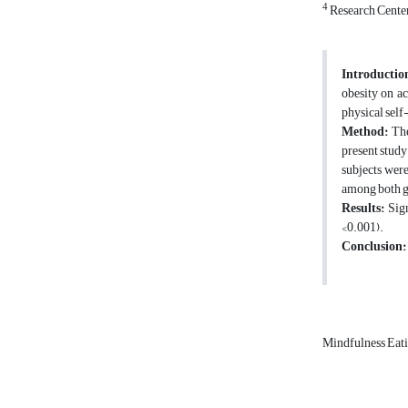
4
Research Center
Introductio
obesity on ac
physical self
Method:
The
present study
subjects were
among both g
Results:
Sign
<0.001).
Conclusion:
Mindfulness Eat