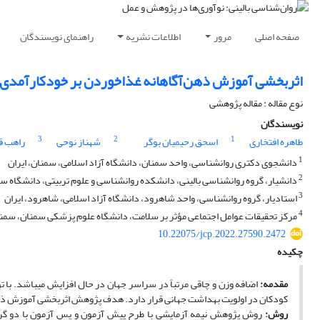
صفحه اصلی
مرور
اطلاعات نشریه
راهنمای نویسندگان
اثربخشی آموزش ذهن‌آگاهانه غذاخوردن بر خودکارآمدی 
نوع مقاله : مقاله پژوهشی
نویسندگان
3
2
1
طاهره افتخاری
اسحق رحیمیان بوگر
شهناز نوحی
راهب ق
1
دانشجوی دکتری روانشناسی، واحد سمنان، دانشگاه آزاد اسلامی، سمنان، ایران
2
دانشیار، گروه روانشناسی بالینی، دانشکده روانشناسی و علوم تربیتی، دانشگاه سم
3
استادیار، گروه روانشناسی، واحد شاهرود، دانشگاه آزاد اسلامی، شاهرود، ایران
4
مرکز تحقیقات عوامل اجتماعی مؤثر بر سلامت، دانشگاه علوم پزشکی سمنان، سمنان
10.22075/jcp.2022.27590.2472
چکیده
مقدمه:
اضافه وزن و چاقی مرتباً در سراسر جهان در حال افزایش می­باشد. با 
کودکان در اولویت بهداشت جهانی قرار دارد. هدف پژوهش
اثربخشی آموزش ذهن
روش:
روش پژوهش نیمه ­آزمایشی با طرح پیش­ آزمون و پس آزمون با دو گرو