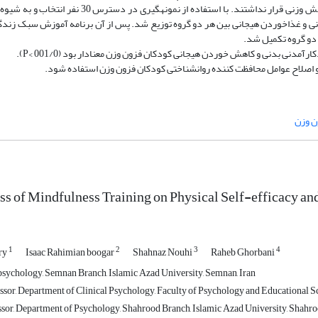
دبستان­ شهر تهران در سال تحصیلی 1399-1400 بود که تحت هیچ مداخله­ کاهش وزنی قرار نداشتند. با است
 و غذاخوردن هیجانی بین هر دو گروه توزیع شد. پس از آن برنامه آموزش سبک زندگی
دو گروه تکمیل
شد.
مدنی بدنی و کاهش خوردن هیجانی کودکان فزون وزن معنادار بود (001/0 >P).
 و اصلاح عوامل محافظت ­کننده روانشناختی کودکان فزون وزن استفاده شود.
ن وزن
ss of Mindfulness Training on Physical Self-efficacy a
1
2
3
4
ry
Isaac Rahimian boogar
Shahnaz Nouhi
Raheb Ghorbani
psychology, Semnan Branch, Islamic Azad University, Semnan, Iran
ssor, Department of Clinical Psychology, Faculty of Psychology and Educational S
ssor, Department of Psychology, Shahrood Branch, Islamic Azad University, Shahroo