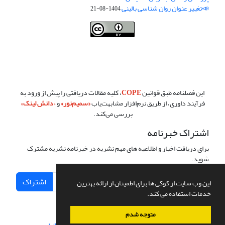
📣تغییر عنوان روان شناسی بالینی
1404-08-21
فصلنامه روان شناسی بالینی:نو آوری ها در پژوهش و عمل ،توسط
دانشگاه
سمنان
،تحت
کرییتیو کامنز
(
Creative Commons
) تخصیص 4.0 بین‌المللی
License
بر پایه یک اثر در
cprpi.semnan.ac.ir
مجوز دارد ،اجازه‌ها بر پایه
هدف این مجوز قابل دسترس در
cprpi.semnan.ac.ir
می‌باشد.
این فصلنامه طبق قوانین
COPE
، کلیه مقالات دریافتی را پیش از ورود به
فرآیند داوری، از طریق نرم‌افزار مشابهت‌یاب
«
سمیم‌نور
»
و
«
دانش لینک
»
بررسی می‌کند.
اشتراک خبرنامه
برای دریافت اخبار و اطلاعیه های مهم نشریه در خبرنامه نشریه مشترک
شوید.
اشتراک
این وب سایت از کوکی ها برای اطمینان از ارائه بهترین
خدمات استفاده می کند.
متوجه شدم
سامانه مدیریت نشریات علمی.
طراحی و پیاده سازی از
سیناوب