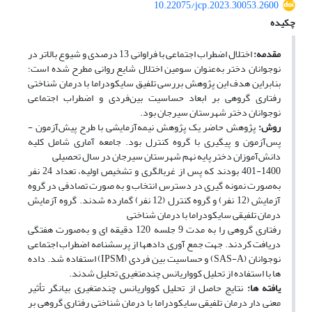
10.22075/jcp.2023.30053.2600
چکیده
مقدمه:
اختلال اضطراب اجتماعی با فراوانی 13 درصدی و شیوع بالاتر در
نوجوانان دختر به‌عنوان سومین اختلال شایع روانی مطرح شده است؛
بنابراین هدف این پژوهش بررسی تلفیق سایکودراما با درمان شناختی
رفتاری گروهی بر ابعاد حساسیت بین‌فردی و اضطراب اجتماعی
نوجوانان دختر شهرستان سیرجان بود.
روش:
پژوهش حاضر یک پژوهش نیمه‌آزمایشی با طرح پیش‌آزمون -
پس‌آزمون و پیگیری با گروه کنترل بود. جامعه آماری شامل کلیه
دانش‌آموزان دختر پایه نهم شهرستان سیرجان در سال تحصیلی
401-1400 بودند که پس از غربالگری و تشخیص اولیه، تعداد 24 نفر
به‌صورت نمونه گیری در دسترس انتخاب و به صورت تصادفی در گروه
آزمایش (12 نفر) و گروه کنترل (12 نفر) گمارده شدند. گروه آزمایش
درمان تلفیقی سایکودراما با درمان شناختی­
رفتاری گروهی را به ­مدت 9 جلسه 120 دقیقه­ ای و به‌صورت هفتگی
دریافت کردند. جهت جمع ­آوری داده­ها از پرسشنامه اضطراب اجتماعی
نوجوانان (SAS-A) و حساسیت بین­ فردی (IPSM) استفاده شد. داده
­ها با استفاده از تحلیل کوواریانس چندمتغیری تحلیل شدند.
یافته ­ها:
نتایج حاصل از تحلیل کوواریانس چندمتغیری بیانگر تأثیر
معنی­ دار درمان تلفیقی سایکودراما با درمان شناختی­ رفتاری گروهی بر