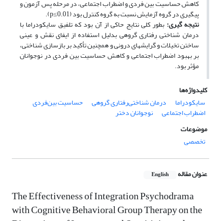
کاهش حساسیت بین فردی و اضطراب اجتماعی، در مرحله پس ­آزمون و
پیگیری در گروه آزمایش نسبت به گروه کنترل بود (p≤0.01).
نتیجه ­گیری:
بطور کلی نتایج حاکی از آن بود که تلفیق سایکودراما با
درمان شناختی ­رفتاری گروهی بدلیل استفاده از ایفای نقش و عینی
ساختن تخیلات و گرایش­های درونی و همچنین تأکید بر بازسازی شناختی،
بر بهبود اضطراب اجتماعی و کاهش حساسیت بین­ فردی در نوجوانان
مؤثر بود.
کلیدواژه‌ها
سایکودراما
درمان شناختی‌رفتاری گروهی
حساسیت بین‌فردی
اضطراب اجتماعی
نوجوانان دختر
موضوعات
تخصصی
عنوان مقاله
English
The Effectiveness of Integration Psychodrama
with Cognitive Behavioral Group Therapy on the