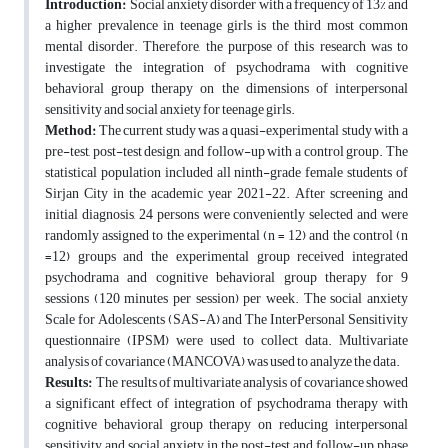
Introduction:
Social anxiety disorder with a frequency of 13% and
a higher prevalence in teenage girls is the third most common
mental disorder. Therefore, the purpose of this research was to
investigate the integration of psychodrama with cognitive
behavioral group therapy on the dimensions of interpersonal
sensitivity and social anxiety for teenage girls.
Method:
The current study was a quasi-experimental study with a
pre-test, post-test design, and follow-up with a control group. The
statistical population included all ninth-grade female students of
Sirjan City in the academic year 2021-22. After screening and
initial diagnosis, 24 persons were conveniently selected and were
randomly assigned to the experimental (n = 12) and the control (n
=12) groups and the experimental group received integrated
psychodrama and cognitive behavioral group therapy for 9
sessions (120 minutes per session) per week. The social anxiety
Scale for Adolescents (SAS-A) and The InterPersonal Sensitivity
questionnaire (IPSM) were used to collect data. Multivariate
analysis of covariance (MANCOVA) was used to analyze the data.
Results:
The results of multivariate analysis of covariance showed
a significant effect of integration of psychodrama therapy with
cognitive behavioral group therapy on reducing interpersonal
sensitivity and social anxiety in the post-test and follow-up phase