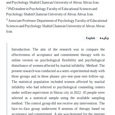
and Psychology, Shahid Chamran University of Ahvaz, Ahvaz, Iran.
2
PhD student in Psychology, Faculty of Educational Sciences and
Psychology, Shahid Chamran University of Ahvaz, Ahvaz, Iran.
3
Associate Professor, Department of Psychology, Faculty of Educational
Sciences and Psychology, Shahid Chamran University of Ahvaz, Ahvaz,
Iran.
چکیده
English
Introduction: The aim of the research was to compare the
effectiveness of acceptance and commitment therapy with its
online version on psychological flexibility and psychological
disturbance of women affected by marital infidelity. Method: The
present research was conducted as a semi-experimental study with
three groups and in three phases: pre-test-post-test-follow-up.
The statistical population included women affected by marital
infidelity who had referred to psychological counseling centers
under welfare supervision in Shiraz city in 2022. 45 people were
selected as a statistical sample using the available sampling
method. The control group did not receive any intervention. The
face-to-face group underwent 8 sessions of therapy based on
acceptance and commitment. A site was designed for the internet