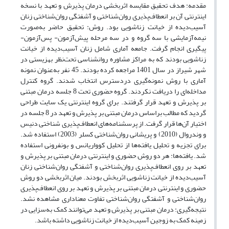
مقدمه: هدف تحقیق مقایسه اثربخشی درمان پذیرش و تعهد با نسخه
اینترنتی آن بر انعطاف‌پذیری روان‌شناختی و آشفتگی روان‌شناختی زنان
آسیب‌دیده از خیانت زناشویی بود. روش: تحقیق حاضر به‌صورت
نیمه‌آزمایشی با سه گروه و در سه مرحله پیش‌آزمون- پس‌آزمون-
پیگیری انجام گرفت. جامعه آماری شامل زنان آسیب‌دیده از خیانت
زناشویی بودند که به مراکز مشاوره روانشناسی تحت‌نظر بهزیستی در
شهر شیراز در سال 1401 مراجعه کرده بودند. 45 نفر به‌عنوان نمونه
آماری با روش نمونه‌گیری دردسترس انتخاب شدند. گروه کنترل
مداخله‌ای را دریافت نکردند. گروه حضوری تحت 8 جلسه درمان مبتنی
بر پذیرش و تعهد قرار گرفتند. برای گروه اینترنتی یک سایت طراحی
گردید که مطالب براساس درمان مبتنی بر پذیرش و تعهد در 8 جلسه در
اختیار آن‌ها قرار گرفت. از پرسشنامه‌های انعطاف‌پذیری شناختی دنیس
و وندروال (2010) و پریشانی روان‌شناختی کسلر (2003) استفاده شد.
برای تجزیه و تحلیل یافته‌ها از تحلیل کوواریانس و بونفرونی استفاده
شد. یافته‌ها: هر دو روش حضوری و اینترنتی درمان مبتنی بر پذیرش و
تعهد بر روی انعطاف‌پذیری روان‌شناختی و آشفتگی روان‌شناختی زنان
آسیب‌دیده از خیانت زناشویی اثربخش بودند. میان اثربخشی دو روش
حضوری و اینترنتی درمان مبتنی بر پذیرش و تعهد بر روی انعطاف‌پذیری
روان‌شناختی و آشفتگی روان‌شناختی تفاوت معناداری مشاهده نشد.
نتیجه‌گیری: درمان مبتنی بر پذیرش و تعهد می‌توانند کمک به‌سزایی در
زمینه کمک به زوجین آسیب‌دیده از خیانت زناشویی داشته باشد.