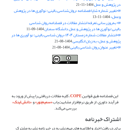
در پژوهش و عمل
1404-11-21
📣تغییر شماره شاپا فصلنامه «روان‌شناسی بالینی: نوآوری ها در پژوهش
وعمل»
1404-11-13
📣 به‌روزرسانی تعرفه انتشار مقالات در فصلنامه روان شناسی
بالینی:نوآوری ها در پژوهش و عمل دانشگاه سمنان
1404-09-11
📣انتشار مقالات شماره زمستان ۱۴۰۴ «روان شناسی بالینی: نو آورری ها در
پژوهش و عمل» به زبان انگلیسی
1404-08-21
📣تغییر عنوان روان شناسی بالینی
1404-08-21
فصلنامه روان شناسی بالینی:نو آوری ها در پژوهش و عمل ،توسط
دانشگاه
سمنان
،تحت
کرییتیو کامنز
(
Creative Commons
) تخصیص 4.0 بین‌المللی
License
بر پایه یک اثر در
cprpi.semnan.ac.ir
مجوز دارد ،اجازه‌ها بر پایه
هدف این مجوز قابل دسترس در
cprpi.semnan.ac.ir
می‌باشد.
این فصلنامه طبق قوانین
COPE
، کلیه مقالات دریافتی را پیش از ورود به
فرآیند داوری، از طریق نرم‌افزار مشابهت‌یاب
«
سمیم‌نور
»
و
«
دانش لینک
»
بررسی می‌کند.
اشتراک خبرنامه
برای دریافت اخبار و اطلاعیه های مهم نشریه در خبرنامه نشریه مشترک