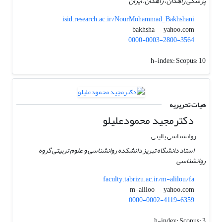
پزشکی زاهدان، زاهدان، ایران
isid.research.ac.ir/NourMohammad_Bakhshani
yahoo.com
bakhsha
0000-0003-2800-3564
h-index:
Scopus: 10
هیات تحریریه
دکترمجید محمودعلیلو
روانشناسی بالینی
استاد دانشگاه تبریز دانشکده روانشناسی و علوم تربیتی گروه
روانشناسی
faculty.tabrizu.ac.ir/m-alilou/fa
yahoo.com
m-aliloo
0000-0002-4119-6359
h-index:
Scopus: 3