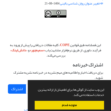
📣تغییر عنوان روان شناسی بالینی
1404-08-21
فصلنامه روان شناسی بالینی:نو آوری ها در پژوهش و عمل ،توسط
دانشگاه
سمنان
،تحت
کرییتیو کامنز
(
Creative Commons
) تخصیص 4.0 بین‌المللی
License
بر پایه یک اثر در
cprpi.semnan.ac.ir
مجوز دارد ،اجازه‌ها بر پایه
هدف این مجوز قابل دسترس در
cprpi.semnan.ac.ir
می‌باشد.
این فصلنامه طبق قوانین
COPE
، کلیه مقالات دریافتی را پیش از ورود به
فرآیند داوری، از طریق نرم‌افزار مشابهت‌یاب
«
سمیم‌نور
»
و
«
دانش لینک
»
بررسی می‌کند.
اشتراک خبرنامه
برای دریافت اخبار و اطلاعیه های مهم نشریه در خبرنامه نشریه مشترک
شوید.
اشتراک
این وب سایت از کوکی ها برای اطمینان از ارائه بهترین
خدمات استفاده می کند.
متوجه شدم
سامانه مدیریت نشریات علمی.
طراحی و پیاده سازی از
سیناوب