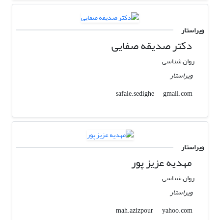
ویراستار
دکتر صدیقه صفایی
روان شناسی
ویراستار
gmail.com
safaie.sedighe
ویراستار
مهدیه عزیز پور
روان شناسی
ویراستار
yahoo.com
mah.azizpour