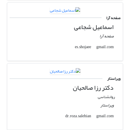
صفحه آرا
اسماعیل شجاعی
صفحه آرا
gmail.com
es.shojaee
ویراستار
دکتر رزا صالحیان
روانشناسی
ویراستار
gmail.com
dr.roza.salehian