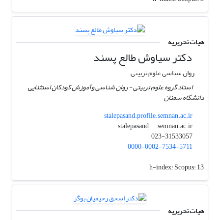
هیات تحریریه
دکتر سیاوش طالع پسند
روان شناسی علوم تربیتی
استاد گروه علوم تربیتی - روان شناسی وآموزش کودکان استثنایی
دانشگاه سمنان
stalepasand.profile.semnan.ac.ir
semnan.ac.ir
stalepasand
023-31533057
0000-0002-7534-5711
h-index:
Scopus: 13
هیات تحریریه