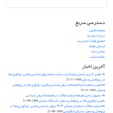
دسترسی سریع
صفحه اصلی
درباره نشریه
اعضای هیات تحریریه
ارسال مقاله
تماس با ما
نقشه سایت
آخرین اخبار
📣 تغییر آدرس ایمیل و لینک وب‌ سایت مجله روان‌شناسی بالینی: نوآوری ها
در پژوهش و عمل
1404-11-21
📣تغییر شماره شاپا فصلنامه «روان‌شناسی بالینی: نوآوری ها در پژوهش
وعمل»
1404-11-13
📣 به‌روزرسانی تعرفه انتشار مقالات در فصلنامه روان شناسی
بالینی:نوآوری ها در پژوهش و عمل دانشگاه سمنان
1404-09-11
📣انتشار مقالات شماره زمستان ۱۴۰۴ «روان شناسی بالینی: نو آورری ها در
پژوهش و عمل» به زبان انگلیسی
1404-08-21