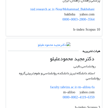
پزشکی زاهدان، زاهدان، ایران
isid.research.ac.ir/NourMohammad_Bakhshani
yahoo.com
bakhsha
0000-0003-2800-3564
h-index:
Scopus: 10
هیات تحریریه
دکترمجید محمودعلیلو
روانشناسی بالینی
استاد دانشگاه تبریز دانشکده روانشناسی و علوم تربیتی گروه
روانشناسی
faculty.tabrizu.ac.ir/m-alilou/fa
yahoo.com
m-aliloo
0000-0002-4119-6359
h-index:
Scopus: 3