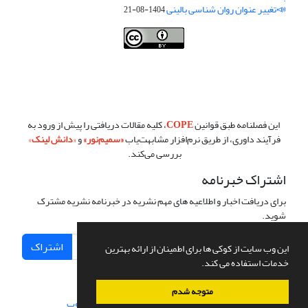
📣تغییر عنوان روان شناسی بالینی
1404-08-21
فصلنامه روان شناسی بالینی:نو آوری ها در پژوهش و عمل ،توسط
دانشگاه
سمنان
،تحت
کرییتیو کامنز
(
Creative Commons
) تخصیص 4.0 بین‌المللی
License
بر پایه یک اثر در
cprpi.semnan.ac.ir
مجوز دارد ،اجازه‌ها بر پایه
هدف این مجوز قابل دسترس در
cprpi.semnan.ac.ir
می‌باشد.
این فصلنامه طبق قوانین
COPE
، کلیه مقالات دریافتی را پیش از ورود به
فرآیند داوری، از طریق نرم‌افزار مشابهت‌یاب
«
سمیم‌نور
»
و
«
دانش لینک
»
بررسی می‌کند.
اشتراک خبرنامه
برای دریافت اخبار و اطلاعیه های مهم نشریه در خبرنامه نشریه مشترک
شوید.
اشتراک
این وب سایت از کوکی ها برای اطمینان از ارائه بهترین
خدمات استفاده می کند.
متوجه شدم
سامانه مدیریت نشریات علمی.
طراحی و پیاده سازی از
سیناوب