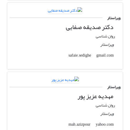
ویراستار
دکتر صدیقه صفایی
روان شناسی
ویراستار
gmail.com
safaie.sedighe
ویراستار
مهدیه عزیز پور
روان شناسی
ویراستار
yahoo.com
mah.azizpour