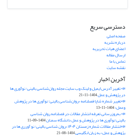
دسترسی سریع
صفحه اصلی
درباره نشریه
اعضای هیات تحریریه
ارسال مقاله
تماس با ما
نقشه سایت
آخرین اخبار
📣 تغییر آدرس ایمیل و لینک وب‌ سایت مجله روان‌شناسی بالینی: نوآوری ها
در پژوهش و عمل
1404-11-21
📣تغییر شماره شاپا فصلنامه «روان‌شناسی بالینی: نوآوری ها در پژوهش
وعمل»
1404-11-13
📣 به‌روزرسانی تعرفه انتشار مقالات در فصلنامه روان شناسی
بالینی:نوآوری ها در پژوهش و عمل دانشگاه سمنان
1404-09-11
📣انتشار مقالات شماره زمستان ۱۴۰۴ «روان شناسی بالینی: نو آورری ها در
پژوهش و عمل» به زبان انگلیسی
1404-08-21