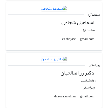
صفحه آرا
اسماعیل شجاعی
صفحه آرا
gmail.com
es.shojaee
ویراستار
دکتر رزا صالحیان
روانشناسی
ویراستار
gmail.com
dr.roza.salehian