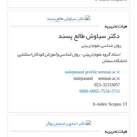
هیات تحریریه
دکتر سیاوش طالع پسند
روان شناسی علوم تربیتی
استاد گروه علوم تربیتی - روان شناسی وآموزش کودکان استثنایی
دانشگاه سمنان
stalepasand.profile.semnan.ac.ir
semnan.ac.ir
stalepasand
023-31533057
0000-0002-7534-5711
h-index:
Scopus: 13
هیات تحریریه