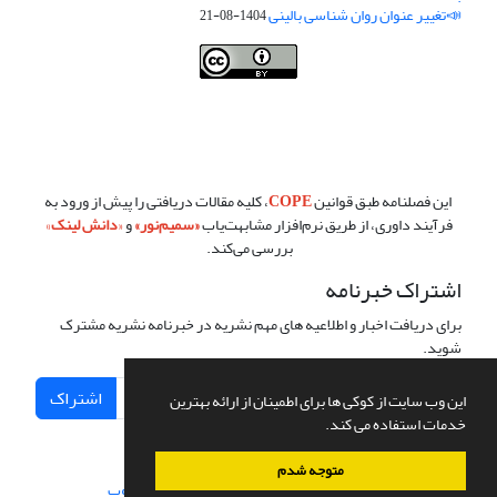
📣تغییر عنوان روان شناسی بالینی
1404-08-21
فصلنامه روان شناسی بالینی:نو آوری ها در پژوهش و عمل ،توسط
دانشگاه
سمنان
،تحت
کرییتیو کامنز
(
Creative Commons
) تخصیص 4.0 بین‌المللی
License
بر پایه یک اثر در
cprpi.semnan.ac.ir
مجوز دارد ،اجازه‌ها بر پایه
هدف این مجوز قابل دسترس در
cprpi.semnan.ac.ir
می‌باشد.
این فصلنامه طبق قوانین
COPE
، کلیه مقالات دریافتی را پیش از ورود به
فرآیند داوری، از طریق نرم‌افزار مشابهت‌یاب
«
سمیم‌نور
»
و
«
دانش لینک
»
بررسی می‌کند.
اشتراک خبرنامه
برای دریافت اخبار و اطلاعیه های مهم نشریه در خبرنامه نشریه مشترک
شوید.
اشتراک
این وب سایت از کوکی ها برای اطمینان از ارائه بهترین
خدمات استفاده می کند.
متوجه شدم
سامانه مدیریت نشریات علمی.
طراحی و پیاده سازی از
سیناوب