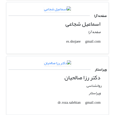
صفحه آرا
اسماعیل شجاعی
صفحه آرا
gmail.com
es.shojaee
ویراستار
دکتر رزا صالحیان
روانشناسی
ویراستار
gmail.com
dr.roza.salehian