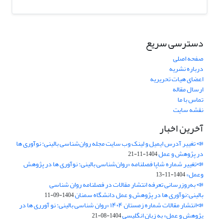
دسترسی سریع
صفحه اصلی
درباره نشریه
اعضای هیات تحریریه
ارسال مقاله
تماس با ما
نقشه سایت
آخرین اخبار
📣 تغییر آدرس ایمیل و لینک وب‌ سایت مجله روان‌شناسی بالینی: نوآوری ها
در پژوهش و عمل
1404-11-21
📣تغییر شماره شاپا فصلنامه «روان‌شناسی بالینی: نوآوری ها در پژوهش
وعمل»
1404-11-13
📣 به‌روزرسانی تعرفه انتشار مقالات در فصلنامه روان شناسی
بالینی:نوآوری ها در پژوهش و عمل دانشگاه سمنان
1404-09-11
📣انتشار مقالات شماره زمستان ۱۴۰۴ «روان شناسی بالینی: نو آورری ها در
پژوهش و عمل» به زبان انگلیسی
1404-08-21