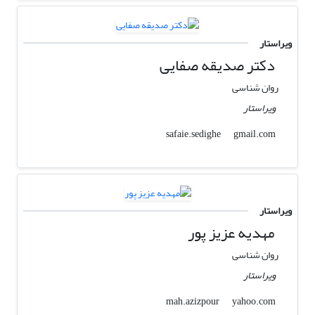
ویراستار
دکتر صدیقه صفایی
روان شناسی
ویراستار
gmail.com
safaie.sedighe
ویراستار
مهدیه عزیز پور
روان شناسی
ویراستار
yahoo.com
mah.azizpour