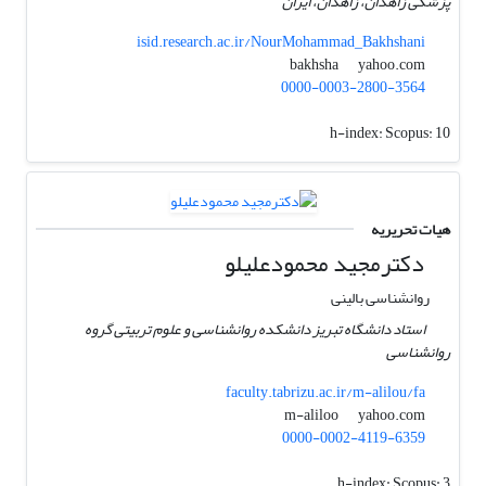
پزشکی زاهدان، زاهدان، ایران
isid.research.ac.ir/NourMohammad_Bakhshani
yahoo.com
bakhsha
0000-0003-2800-3564
h-index:
Scopus: 10
هیات تحریریه
دکترمجید محمودعلیلو
روانشناسی بالینی
استاد دانشگاه تبریز دانشکده روانشناسی و علوم تربیتی گروه
روانشناسی
faculty.tabrizu.ac.ir/m-alilou/fa
yahoo.com
m-aliloo
0000-0002-4119-6359
h-index:
Scopus: 3