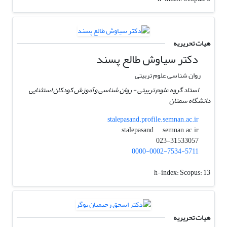
هیات تحریریه
دکتر سیاوش طالع پسند
روان شناسی علوم تربیتی
استاد گروه علوم تربیتی - روان شناسی وآموزش کودکان استثنایی
دانشگاه سمنان
stalepasand.profile.semnan.ac.ir
semnan.ac.ir
stalepasand
023-31533057
0000-0002-7534-5711
h-index:
Scopus: 13
هیات تحریریه