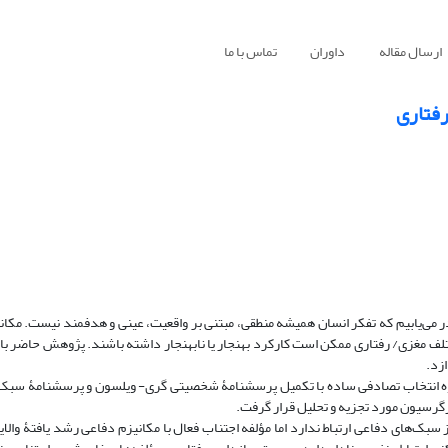
ارسال مقاله
داوران
تماس با ما
رفتاری
 می‌یابیم که تفکر انسان همیشه منطقی، مبتنی بر واقعیت، عینی و هدفمند نیست. مکان
ختلف مغزی/ رفتاری ممکن است کارکرد بهنجار یا نابهنجار داشته باشند. پژوهش حاضر ب
زد.
 به شیوه انتخاب تصادفی ساده با تکمیل پرسشنامۀ شخصیتی گری- ویلسون و پرسشنامۀ سبک
رسیون مورد تجزیه و تحلیل قرار گرفت.
از سبک‌های دفاعی ارتباط ندارد اما مؤلفه اجتناب فعال با مکانیزم دفاعی رشد یافتۀ وا