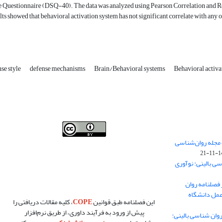
e Questionnaire (DSQ-40). The data was analyzed using Pearson Correlation and Re
lts showed that behavioral activation system has not significant correlate with any o
se style
defense mechanisms
Brain/Behavioral systems
Behavioral activ
فصلنامه روان شناسی بالینی:نو آوری ها در پژوهش و عمل
 مجله روان‌شناسی
،توسط
دانشگاه سمنان
،تحت
کرییتیو کامنز
(
Creative
140
Commons
) تخصیص 4.0 بین‌المللی License
بر پایه یک اثر
سی بالینی: نوآوری
در
cprpi.semnan.ac.ir
مجوز دارد ،اجازه‌ها بر پایه هدف
این مجوز قابل دسترس در
cprpi.semnan.ac.ir
می‌باشد.
 فصلنامه روان
عمل دانشگاه
این فصلنامه طبق قوانین
COPE
، کلیه مقالات دریافتی را
پیش از ورود به فرآیند داوری، از طریق نرم‌افزار
تشار مقالات شماره زمستان ۱۴۰۴ «روان شناسی بالینی: