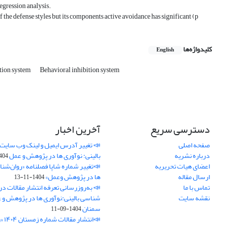
gression analysis.
f the defense styles but its components active avoidance has significant (p
کلیدواژه‌ها
English
ation system
Behavioral inhibition system
دسترسی سریع
آخرین اخبار
صفحه اصلی
📣 تغییر آدرس ایمیل و لینک وب‌ سایت
درباره نشریه
بالینی: نوآوری ها در پژوهش و عمل
4-11-21
اعضای هیات تحریریه
📣تغییر شماره شاپا فصلنامه «روان‌شنا
ارسال مقاله
ها در پژوهش وعمل»
1404-11-13
تماس با ما
📣 به‌روزرسانی تعرفه انتشار مقالات در
نقشه سایت
شناسی بالینی:نوآوری ها در پژوهش و 
سمنان
1404-09-11
📣ان