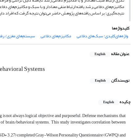
نگری ارتباط مثبت معنادار و با مکانیزم دفاعی رشد نایافتۀ دلیل تراشی و فراف
مکانیزم‌های دفاعی رشد یافته ارتباط منفی معنادار و با سبک و مکانیزم‌های دفاعی
نتیجه‌گیری: بر اساس یافته‌های پژوهش حاضر می‌توان نتیجه گرفت که افراد دارا
کلیدواژه‌ها
واژه‌های‌کلیدی: سبک‌های دفاعی
مکانیزم‌های دفاعی
سیستم‌های مغزی/ رفت
عنوان مقاله
English
ehavioral Systems
نویسندگان
English
چکیده
English
is not always logical, objective and purposeful. Defense mechanisms, that
 of brain/behavioral systems. This study investigates correlation between
75(SD= 3.27) completed Gray-Wilson Personality Questionnaire (GWPQ) and