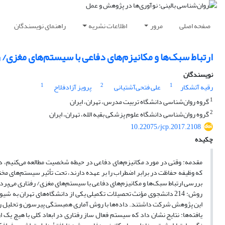
صفحه اصلی
مرور
اطلاعات نشریه
راهنمای نویسندگان
ارتباط سبک‌ها و مکانیزم‌های دفاعی با سیستم‌های مغزی/ 
نویسندگان
1
2
1
رقیه آتشکار
علی فتحی‌آشتیانی
پرویز آزادفلاح
1
گروه روان‌شناسی دانشگاه تربیت مدرس، تهران، ایران
2
گروه روان‌شناسی دانشگاه علوم پزشکی بقیه الله، تهران، ایران
10.22075/jcp.2017.2108
چکیده
مقدمه: وقتی در مورد مکانیزم‌های دفاعی در حیطه شخصیت مطالعه می‌کنیم، در
که وظیفه حفاظت در برابر اضطراب را بر عهده دارند، تحت تأثیر سیستم‌های م
بررسی ارتباط سبک‌ها و مکانیزم‌های دفاعی با سیستم‌های مغزی/ رفتاری می‌پردا
روش: 214 دانشجوی مؤنث تحصیلات تکمیلی یکی از دانشگاه‌های تهران
این پژوهش شرکت داشتند. داده‌ها با روش آماری همبستگی پیرسون و تحلیل رگ
یافته‌ها: نتایج نشان داد که سیستم فعال ساز رفتاری در ابعاد کلی با هیچ یک 