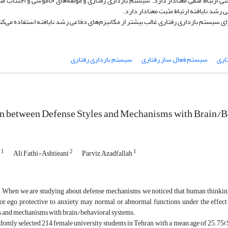
کنی ارتباط منفی معنادار دارد. سیستم بازداری رفتاری و مؤلفه‌های خاموشی و اجتناب م
 رشد نایافته ارتباط مثبت معنادار دارد.
ی سیستم بازداری رفتاری غالب بیشتر از مکانیزم‌های دفاعی رشد نایافته استفاده می‌کن
اری
سیستم فعال ساز رفتاری
سیستم بازداری رفتاری
on between Defense Styles and Mechanisms with Brain/B
1
2
1
r
Ali Fathi-Ashtieani
Parviz Azadfallah
: When we are studying about defense mechanisms, we noticed that human thinking 
for ego protective to anxiety, may normal or abnormal functions under the effect
es and mechanisms with brain/behavioral systems.
omly selected 214 female university students in Tehran, with a mean age of 25.