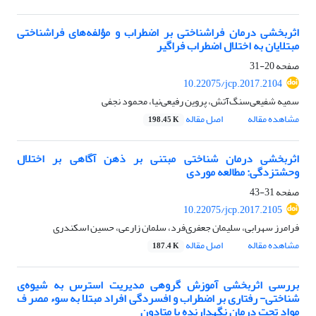
اثربخشی درمان فراشناختی بر اضطراب و مؤلفه‌های فراشناختی
مبتلایان به اختلال اضطراب فراگیر
صفحه
20-31
10.22075/jcp.2017.2104
سمیه شفیعی‌سنگ‌آتش، پروین رفیعی‌نیا، محمود نجفی
مشاهده مقاله
اصل مقاله
198.45 K
اثربخشی درمان شناختی مبتنی بر ذهن آگاهی بر اختلال
وحشتزدگی: مطالعه موردی
صفحه
31-43
10.22075/jcp.2017.2105
فرامرز سهرابی، سلیمان جعفری‌فرد، سلمان زارعی، حسین اسکندری
مشاهده مقاله
اصل مقاله
187.4 K
بررسی اثربخشی آموزش گروهی مدیریت استرس به شیوه‌ی
شناختی- رفتاری بر اضطراب و افسردگی افراد مبتلا به سوء مصر ف
مواد تحت درمان نگهدارنده با متادون