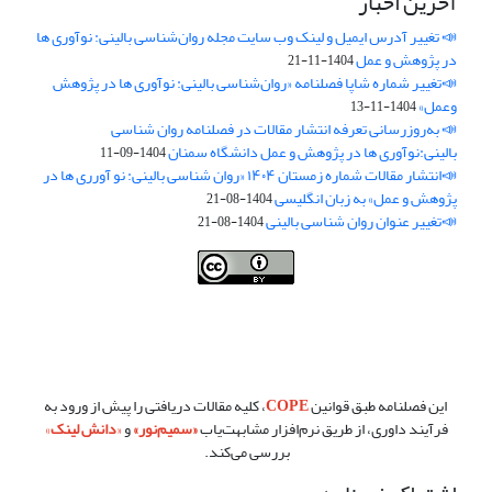
آخرین اخبار
📣 تغییر آدرس ایمیل و لینک وب‌ سایت مجله روان‌شناسی بالینی: نوآوری ها
در پژوهش و عمل
1404-11-21
📣تغییر شماره شاپا فصلنامه «روان‌شناسی بالینی: نوآوری ها در پژوهش
وعمل»
1404-11-13
📣 به‌روزرسانی تعرفه انتشار مقالات در فصلنامه روان شناسی
بالینی:نوآوری ها در پژوهش و عمل دانشگاه سمنان
1404-09-11
📣انتشار مقالات شماره زمستان ۱۴۰۴ «روان شناسی بالینی: نو آورری ها در
پژوهش و عمل» به زبان انگلیسی
1404-08-21
📣تغییر عنوان روان شناسی بالینی
1404-08-21
فصلنامه روان شناسی بالینی:نو آوری ها در پژوهش و عمل ،توسط
دانشگاه
سمنان
،تحت
کرییتیو کامنز
(
Creative Commons
) تخصیص 4.0 بین‌المللی
License
بر پایه یک اثر در
cprpi.semnan.ac.ir
مجوز دارد ،اجازه‌ها بر پایه
هدف این مجوز قابل دسترس در
cprpi.semnan.ac.ir
می‌باشد.
این فصلنامه طبق قوانین
COPE
، کلیه مقالات دریافتی را پیش از ورود به
فرآیند داوری، از طریق نرم‌افزار مشابهت‌یاب
«
سمیم‌نور
»
و
«
دانش لینک
»
بررسی می‌کند.