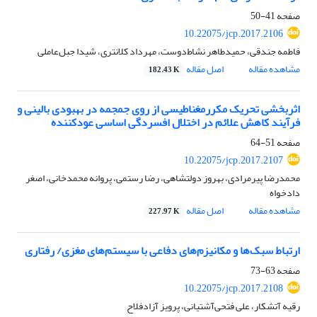
صفحه
41-50
10.22075/jcp.2017.2106
فاطمه جندقی، حمیدطاهر نشاط‌دوست، مهرداد کلانتری، شیدا جبل‌عاملی
مشاهده مقاله
اصل مقاله
182.43 K
اثربخشی تحریک مکررمغناطیسی از روی جمجمه در بهبودی بالینی و
فرآیند کاهش علائم در اختلال افسردگی اساسی عودکننده
صفحه
51-64
10.22075/jcp.2017.2107
محمدرضا پیرمرادی، بهروز دولتشاهی، رضا رستمی، پروانه محمدخانی، اصغر
دادخواه
مشاهده مقاله
اصل مقاله
227.97 K
ارتباط سبک‌ها و مکانیزم‌های دفاعی با سیستم‌های مغزی/ رفتاری
صفحه
63-73
10.22075/jcp.2017.2108
رقیه آتشکار، علی فتحی‌آشتیانی، پرویز آزادفلاح