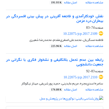
مشاهده مقاله
اصل مقاله
191.93 K
نقش خودکارآمدی و فاجعه آفرینی در پیش بینی افسردگی در
بیماران درد مزمن
صفحه
74-83
10.22075/jcp.2017.2109
فاطمه مسگریان، محمدعلی اصغری‌مقدم، محمدرضا شعیری
مشاهده مقاله
اصل مقاله
225.96 K
رابطه بین عدم تحمل بلاتکلیفی و نشخوار فکری با نگرانی در
جمعیت دانشجویی
صفحه
83-92
10.22075/jcp.2017.2110
سامره اسدی‌مجره، مریم عابدینی، حمید پورشریفی، مهناز نیکوکار
مشاهده مقاله
اصل مقاله
176.88 K