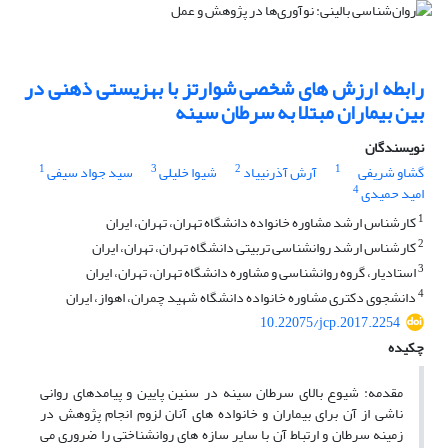
رابطه ارزش های شخصی شوارتز با بهزیستی ذهنی در
بین بیماران مبتلا به سرطان سینه
نویسندگان
1
3
2
1
گشاو شریفی
آرش آذرنییاد
شیوا خلیلی
سید جواد سیفی
4
امید حمیدی
1
کارشناس ارشد مشاوره خانواده دانشگاه تهران، تهران، ایران
2
کارشناس ارشد روانشناسی تربیتی دانشگاه تهران، تهران، ایران
3
استادیار، گروه روانشناسی و مشاوره دانشگاه تهران، تهران، ایران
4
دانشجوی دکتری مشاوره خانواده دانشگاه شهید چمران، اهواز، ایران
10.22075/jcp.2017.2254
چکیده
مقدمه: شیوع بالای سرطان سینه در سنین پایین و پیامدهای روانی
ناشی از آن برای بیماران و خانواده های آنان لزوم انجام پژوهش در
زمینه سرطان و ارتباط آن با سایر سازه های روانشناختی را ضروری می