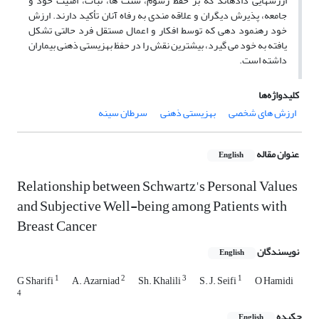
ارزش­هایی داده­اند که بر حفظ رسوم، سنت ها، ثبات، امنیت خود و
جامعه، پذیرش دیگران و علاقه مندی به رفاه آنان تأکید دارند. ارزش
خود رهنمود دهی که توسط افکار و اعمال مستقل فرد حالتی تشکل
یافته به خود می گیرد، بیشترین نقش را در حفظ بهزیستی ذهنی بیماران
داشته است.
کلیدواژه‌ها
ارزش های شخصی
بهزیستی ذهنی
سرطان سینه
عنوان مقاله
English
Relationship between Schwartz's Personal Values
and Subjective Well-being among Patients with
Breast Cancer
نویسندگان
English
1
2
3
1
G Sharifi
A. Azarniad
Sh. Khalili
S. J. Seifi
O Hamidi
4
چکیده
English