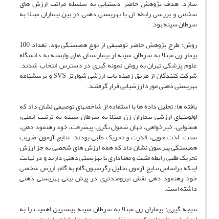
سازد. هدف پژوهش حاضر دستیابی به سلسله مراتب ارزش های
شخصی و بررسی رابطه آن با بهزیستی ذهنی در بین بیماران مبتلا به
سرطان سینه بود.
روش: طرح پژوهش حاضر توصیفی از نوع همبستگی بود. تعداد 100
بیمار زن مبتلا به سرطان سینه از بیمارستان های وابسته به دانشگاه
علوم پزشکی تهران به روش نمونه گیری در دسترس انتخاب شدند.
شرکت کنندگان از طریق زمینه یاب ارزشی شوارتز SVS و پرسشنامه
بهزیستی ذهنی مورد ارزشیابی قرار گرفتند.
یافته ها: تحلیل داده ها با استفاده از شاخص­های توصیفی نشان داد که
اولویت­های ارزشی بیماران زن مبتلا به سرطان سینه به ترتیب ایمنی،
همنوایی، خیرخواهی، جهان شمول نگری، پیشرفت، خود رهنمود دهی،
سنت، لذت جویی، قدرت و تحریک طلبی بودند. نتایج آزمون ضریب
همبستگی پیرسون نشان داد که همه ارزش های شخصی به جز ارزش
تحریک طلبی رابطه مثبت و معناداری با بهزیستی ذهنی دارند و در نهایت
اینکه براساس نتایج آزمون تحلیل رگرسیون گام به گام، ارزش شخصی
خود رهنمود دهی نقش نیرومندتری در پیش بینی بهزیستی ذهنی
داشته است.
نتیجه گیری: بیماران زن مبتلا به سرطان سینه بیشترین اهمیت را به