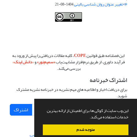
📣تغییر عنوان روان شناسی بالینی
1404-08-21
فصلنامه روان شناسی بالینی:نو آوری ها در پژوهش و عمل ،توسط
دانشگاه
سمنان
،تحت
کرییتیو کامنز
(
Creative Commons
) تخصیص 4.0 بین‌المللی
License
بر پایه یک اثر در
cprpi.semnan.ac.ir
مجوز دارد ،اجازه‌ها بر پایه
هدف این مجوز قابل دسترس در
cprpi.semnan.ac.ir
می‌باشد.
این فصلنامه طبق قوانین
COPE
، کلیه مقالات دریافتی را پیش از ورود به
فرآیند داوری، از طریق نرم‌افزار مشابهت‌یاب
«
سمیم‌نور
»
و
«
دانش لینک
»
بررسی می‌کند.
اشتراک خبرنامه
برای دریافت اخبار و اطلاعیه های مهم نشریه در خبرنامه نشریه مشترک
شوید.
اشتراک
این وب سایت از کوکی ها برای اطمینان از ارائه بهترین
خدمات استفاده می کند.
متوجه شدم
سامانه مدیریت نشریات علمی.
طراحی و پیاده سازی از
سیناوب