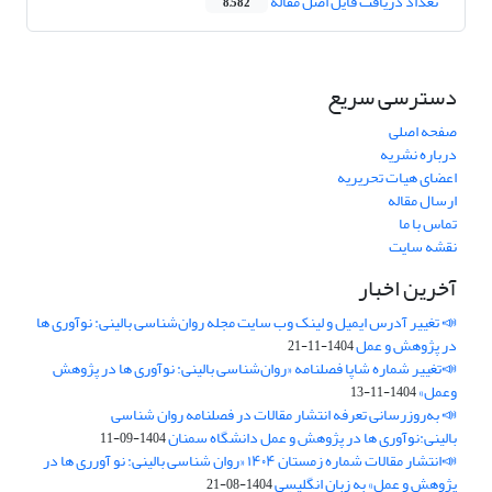
تعداد دریافت فایل اصل مقاله
8,582
دسترسی سریع
صفحه اصلی
درباره نشریه
اعضای هیات تحریریه
ارسال مقاله
تماس با ما
نقشه سایت
آخرین اخبار
📣 تغییر آدرس ایمیل و لینک وب‌ سایت مجله روان‌شناسی بالینی: نوآوری ها
در پژوهش و عمل
1404-11-21
📣تغییر شماره شاپا فصلنامه «روان‌شناسی بالینی: نوآوری ها در پژوهش
وعمل»
1404-11-13
📣 به‌روزرسانی تعرفه انتشار مقالات در فصلنامه روان شناسی
بالینی:نوآوری ها در پژوهش و عمل دانشگاه سمنان
1404-09-11
📣انتشار مقالات شماره زمستان ۱۴۰۴ «روان شناسی بالینی: نو آورری ها در
پژوهش و عمل» به زبان انگلیسی
1404-08-21