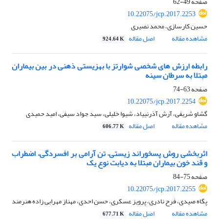
صفحه
49-62
10.22075/jcp.2017.2253
حسین کارسازی، محمد نصیری
مشاهده مقاله
اصل مقاله
924.64 K
رابطه ارزش های شخصی شوارتز با بهزیستی ذهنی در بین بیماران
مبتلا به سرطان سینه
صفحه
63-74
10.22075/jcp.2017.2254
گشاو شریفی، آرش آذرنییاد، شیوا خلیلی، سید جواد سیفی، امید حمیدی
مشاهده مقاله
اصل مقاله
606.77 K
اثربخشی روش پسخوراند زیستی– تن آرامی بر افسردگی، اضطراب
و قند خون بیماران مبتلا به دیابت نوع یک
صفحه
75-84
10.22075/jcp.2017.2255
پگاه صیدی، فرح نادری، پرویز عسکری، حسن احدی، مهناز مهرابی زاده هنرمند
مشاهده مقاله
اصل مقاله
677.71 K