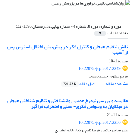
دوره و شماره:
دوره 8، شماره 4 - شماره پیاپی 32، زمستان 1395 (32)
تعداد مقالات:
9
نقش تنظیم هیجان و کنترل فکر در پیش‌بینی اختلال استرس پس
از آسیب
صفحه
1-10
10.22075/jcp.2017.2249
مریم مظلوم، حمید یعقوبی
مشاهده مقاله
اصل مقاله
721.72 K
مقایسه و بررسی نیمرخ عصب روانشناختی و تنظیم شناختی هیجان
در مبتلایان به وسواس فکری- عملی و اضطراب فراگیر
صفحه
11-21
10.22075/jcp.2017.2250
علیرضا پیرخائفی، فریبا تابع بردبار، لاله آبشاری