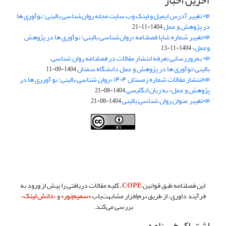
آخرین اخبار
📣 تغییر آدرس ایمیل و لینک وب‌ سایت مجله روان‌شناسی بالینی: نوآوری ها
در پژوهش و عمل
1404-11-21
📣تغییر شماره شاپا فصلنامه «روان‌شناسی بالینی: نوآوری ها در پژوهش
وعمل»
1404-11-13
📣 به‌روزرسانی تعرفه انتشار مقالات در فصلنامه روان شناسی
بالینی:نوآوری ها در پژوهش و عمل دانشگاه سمنان
1404-09-11
📣انتشار مقالات شماره زمستان ۱۴۰۴ «روان شناسی بالینی: نو آورری ها در
پژوهش و عمل» به زبان انگلیسی
1404-08-21
📣تغییر عنوان روان شناسی بالینی
1404-08-21
فصلنامه روان شناسی بالینی:نو آوری ها در پژوهش و عمل ،توسط
دانشگاه
سمنان
،تحت
کرییتیو کامنز
(
Creative Commons
) تخصیص 4.0 بین‌المللی
License
بر پایه یک اثر در
cprpi.semnan.ac.ir
مجوز دارد ،اجازه‌ها بر پایه
هدف این مجوز قابل دسترس در
cprpi.semnan.ac.ir
می‌باشد.
این فصلنامه طبق قوانین
COPE
، کلیه مقالات دریافتی را پیش از ورود به
فرآیند داوری، از طریق نرم‌افزار مشابهت‌یاب
«
سمیم‌نور
»
و
«
دانش لینک
»
بررسی می‌کند.
اشتراک خبرنامه