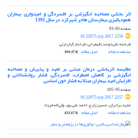
اثر بخشی مصاحبه انگیزشی بر افسردگی و امیدواری بیماران
همودیالیزی بیمارستان هاجر شهرکرد در سال 1392
صفحه
85-93
10.22075/jcp.2017.2256
فرشته علی‌دوست قهفرخی، فرحناز کیان ارثی
مشاهده مقاله
اصل مقاله
694.47 K
مقایسه اثربخشی درمان مبتنی بر تعهد و پذیرش و مصاحبه
انگیزشی بر کاهش اضطراب، افسردگی، فشار روانشناختی و
افزایش امید بیماران مبتلا به فشار خون اساسی
صفحه
95-105
10.22075/jcp.2017.2257
مجید برادران، حسین زارع، احمد علی پور، ولی اله فرزاد
مشاهده مقاله
اصل مقاله
632.67 K