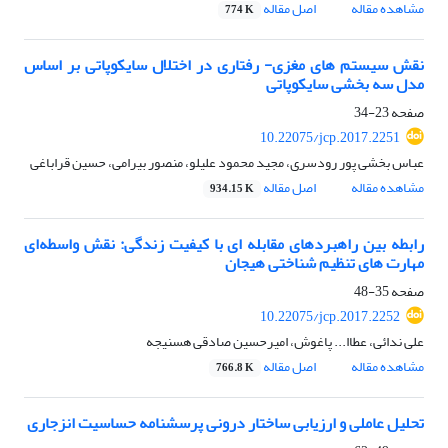
مشاهده مقاله
اصل مقاله
774 K
نقش سیستم های مغزی- رفتاری در اختلال سایکوپاتی بر اساس
مدل سه بخشی سایکوپاتی
صفحه
23-34
10.22075/jcp.2017.2251
عباس بخشی پور رودسری، مجید محمود علیلو، منصور بیرامی، حسین قراباغی
مشاهده مقاله
اصل مقاله
934.15 K
رابطه بین راهبردهای مقابله ای با کیفیت زندگی: نقش واسطه‌ای
مهارت های تنظیم شناختی هیجان
صفحه
35-48
10.22075/jcp.2017.2252
علی ندائی، عطاا... پاغوش، امیرحسین صادقی هسنیجه
مشاهده مقاله
اصل مقاله
766.8 K
تحلیل عاملی و ارزیابی ساختار درونی پرسشنامه حساسیت انزجاری