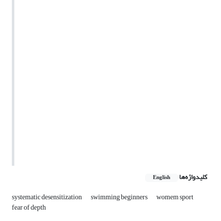
کلیدواژه‌ها
English
systematic desensitization
swimming beginners
womem sport
fear of depth