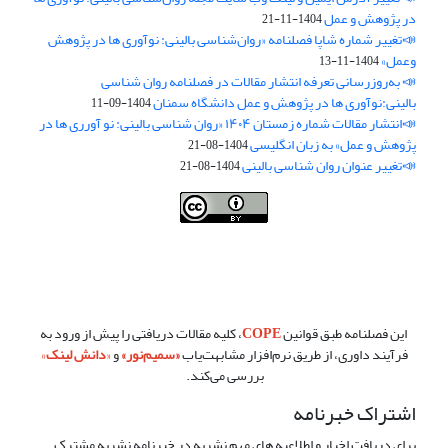
در پژوهش و عمل
1404-11-21
📣تغییر شماره شاپا فصلنامه «روان‌شناسی بالینی: نوآوری ها در پژوهش
وعمل»
1404-11-13
📣 به‌روزرسانی تعرفه انتشار مقالات در فصلنامه روان شناسی
بالینی:نوآوری ها در پژوهش و عمل دانشگاه سمنان
1404-09-11
📣انتشار مقالات شماره زمستان ۱۴۰۴ «روان شناسی بالینی: نو آورری ها در
پژوهش و عمل» به زبان انگلیسی
1404-08-21
📣تغییر عنوان روان شناسی بالینی
1404-08-21
فصلنامه روان شناسی بالینی:نو آوری ها در پژوهش و عمل ،توسط
دانشگاه
سمنان
،تحت
کرییتیو کامنز
(
Creative Commons
) تخصیص 4.0 بین‌المللی
License
بر پایه یک اثر در
cprpi.semnan.ac.ir
مجوز دارد ،اجازه‌ها بر پایه
هدف این مجوز قابل دسترس در
cprpi.semnan.ac.ir
می‌باشد.
این فصلنامه طبق قوانین
COPE
، کلیه مقالات دریافتی را پیش از ورود به
فرآیند داوری، از طریق نرم‌افزار مشابهت‌یاب
«
سمیم‌نور
»
و
«
دانش لینک
»
بررسی می‌کند.
اشتراک خبرنامه
برای دریافت اخبار و اطلاعیه های مهم نشریه در خبرنامه نشریه مشترک