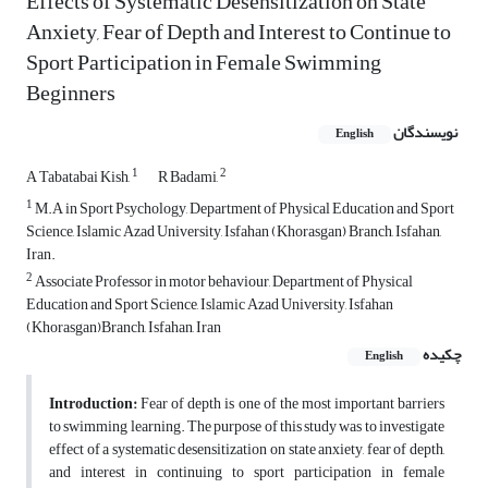
Effects of Systematic Desensitization on State
Anxiety, Fear of Depth and Interest to Continue to
Sport Participation in Female Swimming
Beginners
نویسندگان
English
1
2
A Tabatabai Kish,
R Badami,
1
M.A in Sport Psychology, Department of Physical Education and Sport
Science, Islamic Azad University, Isfahan (Khorasgan) Branch, Isfahan,
Iran.
2
Associate Professor in motor behaviour, Department of Physical
Education and Sport Science, Islamic Azad University, Isfahan
(Khorasgan)Branch, Isfahan, Iran
چکیده
English
Introduction:
Fear of depth is one of the most important barriers
to swimming learning. The purpose of this study was to investigate
effect of a systematic desensitization on state anxiety, fear of depth,
and interest in continuing to sport participation in female