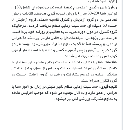
زنان نوآموز شنا بود.
روش:
با بهره گیری از یک طرح تحقیق نیمه تجربی نمونه ای شامل 30 زن
نوآموز شنا (20-30 سال) با روش نمونه گیری هدفمند انتخاب و بطور
تصادفی در دو گروه آزمایش و کنترل تقسیم شدند. گروه آزمایش، 8
جلسه 60 دقیقه ای حساسیت زدایی منظم دریافت کردند، درحالیکه
گروه کنترل در طول دوره تمرینات به فعالیت­های روزانه خود پرداختند.
هر سه ابزار پژوهش: سیاهه اضطراب حالتی مارتنز، پرسش­نامة هراس
از عمق، و پرسش­نامة علاقه به تداوم مشارکت ورزشی بود توسط هر دو
گروه در پیش آزمون و پس آزمون تکمیل و داده­ها با استفاده از آزمون
کواریانس چندمتغیری تحلیل شدند.
یافته‌ها:
یافته­ها نشان داد که حساسیت زدایی منظم بطور معنادار با
کاهش میانگین نمرات اضطراب حالت و هراس از عمق، و نیز افزایش
میانگین علاقه به تداوم مشارکت ورزشی در گروه آزمایش نسبت به
گروه کنترل همراه است.
نتیجه‌گیری:
حساسیت­ زدایی منظم تاثیر مثبتی بر زنان نو آموز شنا با
هراس از عمق دارد و به آنان توصیه می شود که موجب افزایش علاقه
به تداوم مشارکت ورزشی آنان نیز می­شود.