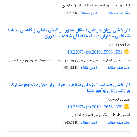
لیلا فوارق، سودابه بساک نژاد، ایران داودی
مشاهده مقاله
اصل مقاله
784.7 K
اثربخشی روان درمانی انتقال محور بر کنش تأملی و کاهش نشانه
شناختی بیماران مبتلا به اختلال شخصیت مرزی
صفحه
45-58
10.22075/jcp.2019.15996.1531
مهدی خوریانیان، عباس بخشی پور رودسری، مجید محمودعلیلو، تورج هاشمی
مشاهده مقاله
اصل مقاله
634.62 K
اثربخشی حساسیت زدایی منظم بر هراس از عمق و تداوم مشارکت
ورزشی زنان نوآموز شنا
صفحه
59-68
10.22075/jcp.2019.13658.1339
انیس طباطبایی کیش، رخساره بادامی
مشاهده مقاله
اصل مقاله
605.11 K