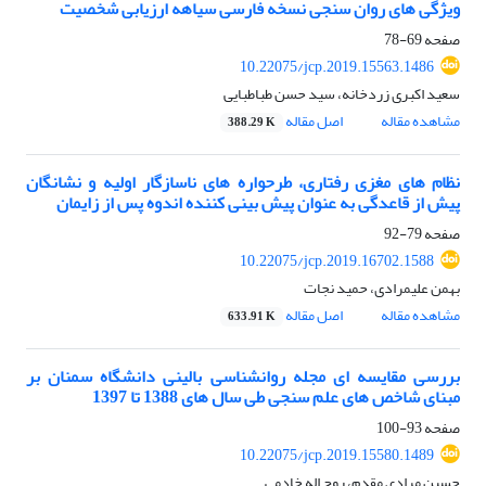
ویژگی های روان سنجی نسخه فارسی سیاهه ارزیابی شخصیت
صفحه
69-78
10.22075/jcp.2019.15563.1486
سعید اکبری زردخانه، سید حسن طباطبایی
مشاهده مقاله
اصل مقاله
388.29 K
نظام های مغزی رفتاری، طرحواره های ناسازگار اولیه و نشانگان
پیش از قاعدگی به عنوان پیش بینی کننده اندوه پس از زایمان
صفحه
79-92
10.22075/jcp.2019.16702.1588
بهمن علیمرادی، حمید نجات
مشاهده مقاله
اصل مقاله
633.91 K
بررسی مقایسه ای مجله روانشناسی بالینی دانشگاه سمنان بر
مبنای شاخص های علم سنجی طی سال های 1388 تا 1397
صفحه
93-100
10.22075/jcp.2019.15580.1489
حسین مرادی مقدم، روح اله خادمی