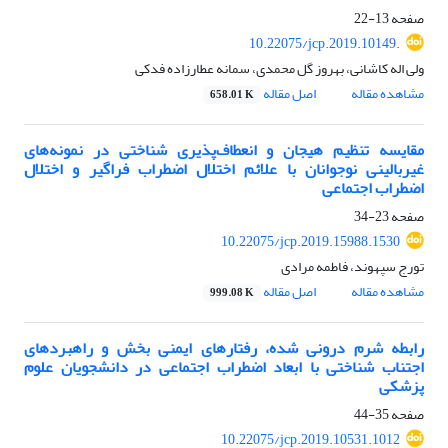
صفحه
13-22
10.22075/jcp.2019.10149.
ولی اله کاشانی، بهروز گل محمدی، سمانه عطارزاده فدکی
مشاهده مقاله
اصل مقاله
658.01 K
مقایسه تنظیم هیجان و انعطاف‌پذیری شناختی در نمونه‌های
غیربالینی نوجوانان با علائم اختلال اضطراب فراگیر و اختلال
اضطراب اجتماعی
صفحه
23-34
10.22075/jcp.2019.15988.1530
تورج سپهوند، فاطمه مرادی
مشاهده مقاله
اصل مقاله
999.08 K
رابطه شرم درونی شده، رفتارهای ایمنی بخش و راهبردهای
اجتناب شناختی با ابعاد اضطراب اجتماعی در دانشجویان علوم
پزشکی
صفحه
35-44
10.22075/jcp.2019.10531.1012