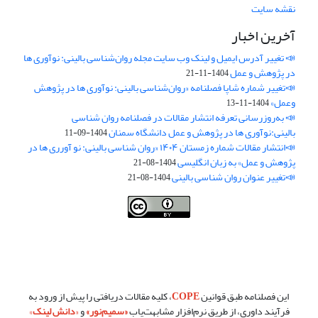
نقشه سایت
آخرین اخبار
📣 تغییر آدرس ایمیل و لینک وب‌ سایت مجله روان‌شناسی بالینی: نوآوری ها
در پژوهش و عمل
1404-11-21
📣تغییر شماره شاپا فصلنامه «روان‌شناسی بالینی: نوآوری ها در پژوهش
وعمل»
1404-11-13
📣 به‌روزرسانی تعرفه انتشار مقالات در فصلنامه روان شناسی
بالینی:نوآوری ها در پژوهش و عمل دانشگاه سمنان
1404-09-11
📣انتشار مقالات شماره زمستان ۱۴۰۴ «روان شناسی بالینی: نو آورری ها در
پژوهش و عمل» به زبان انگلیسی
1404-08-21
📣تغییر عنوان روان شناسی بالینی
1404-08-21
فصلنامه روان شناسی بالینی:نو آوری ها در پژوهش و عمل ،توسط
دانشگاه
سمنان
،تحت
کرییتیو کامنز
(
Creative Commons
) تخصیص 4.0 بین‌المللی
License
بر پایه یک اثر در
cprpi.semnan.ac.ir
مجوز دارد ،اجازه‌ها بر پایه
هدف این مجوز قابل دسترس در
cprpi.semnan.ac.ir
می‌باشد.
این فصلنامه طبق قوانین
COPE
، کلیه مقالات دریافتی را پیش از ورود به
فرآیند داوری، از طریق نرم‌افزار مشابهت‌یاب
«
سمیم‌نور
»
و
«
دانش لینک
»