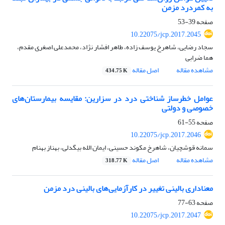
به کمردرد مزمن
صفحه
39-53
10.22075/jcp.2017.2045
سجاد رضایی، شاهرخ یوسف زاده، طاهر افشار نژاد، محمدعلی اصغری مقدم،
هما ضرابی
مشاهده مقاله
اصل مقاله
434.75 K
عوامل خطرساز شناختی درد در سزارین: مقایسه بیمارستان‌های
خصوصی و دولتی
صفحه
55-61
10.22075/jcp.2017.2046
سمانه قوشچیان، شاهرخ مکوند حسینی، ایمان الله بیگدلی، بهناز بهنام
مشاهده مقاله
اصل مقاله
318.77 K
معناداری بالینی تغییر در کارآزمایی‌های بالینی درد مزمن
صفحه
63-77
10.22075/jcp.2017.2047