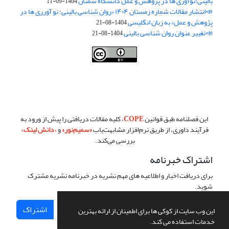
بالینی:نوآوری ها در پژوهش و عمل دانشگاه سمنان
1404-09-11
📣انتشار مقالات شماره زمستان ۱۴۰۴ «روان شناسی بالینی: نو آورری ها در
پژوهش و عمل» به زبان انگلیسی
1404-08-21
📣تغییر عنوان روان شناسی بالینی
1404-08-21
فصلنامه روان شناسی بالینی:نو آوری ها در پژوهش و عمل ،توسط
دانشگاه
سمنان
،تحت
کرییتیو کامنز
(
Creative Commons
) تخصیص 4.0 بین‌المللی
License
بر پایه یک اثر در
cprpi.semnan.ac.ir
مجوز دارد ،اجازه‌ها بر پایه
هدف این مجوز قابل دسترس در
cprpi.semnan.ac.ir
می‌باشد.
این فصلنامه طبق قوانین
COPE
، کلیه مقالات دریافتی را پیش از ورود به
فرآیند داوری، از طریق نرم‌افزار مشابهت‌یاب
«
سمیم‌نور
»
و
«
دانش لینک
»
بررسی می‌کند.
اشتراک خبرنامه
برای دریافت اخبار و اطلاعیه های مهم نشریه در خبرنامه نشریه مشترک
شوید.
اشتراک
این وب سایت از کوکی ها برای اطمینان از ارائه بهترین
خدمات استفاده می کند.