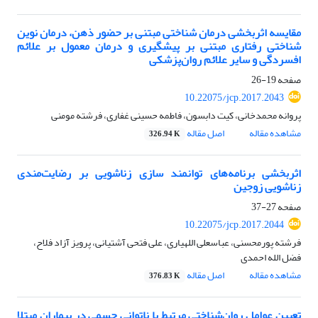
مقایسه اثربخشی درمان شناختی مبتنی بر حضور ذهن، درمان نوین
شناختی رفتاری مبتنی بر پیشگیری و درمان معمول بر علائم
افسردگی و سایر علائم روان‌پزشکی
صفحه
19-26
10.22075/jcp.2017.2043
پروانه محمدخانی، کیت دابسون، فاطمه حسینی غفاری، فرشته مومنی
مشاهده مقاله
اصل مقاله
326.94 K
اثربخشی برنامه‌های توانمند سازی زناشویی بر رضایت‌مندی
زناشویی زوجین
صفحه
27-37
10.22075/jcp.2017.2044
فرشته پورمحسنی، عباسعلی اللهیاری، علی فتحی آشتیانی، پرویز آزاد فلاح،
فضل الله احمدی
مشاهده مقاله
اصل مقاله
376.83 K
تعیین عوامل روان‌شناختی مرتبط با ناتوانی جسمی در بیماران مبتلا