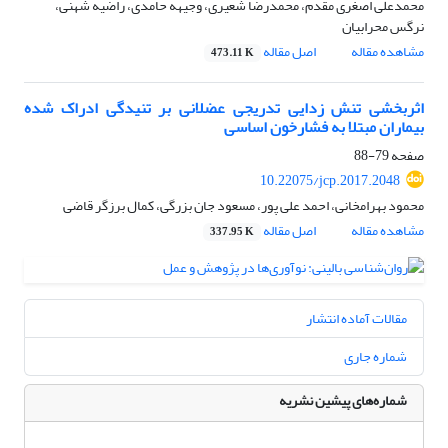
محمدعلی اصغری مقدم، محمدرضا شعیری، وجیهه حامدی، راضیه شهنی،
نرگس محرابیان
مشاهده مقاله
اصل مقاله
473.11 K
اثربخشی تنش زدایی تدریجی عضلانی بر تنیدگی ادراک شده
بیماران مبتلا به فشارخون اساسی
صفحه
79-88
10.22075/jcp.2017.2048
محمود بهرامخانی، احمد علی پور، مسعود جان بزرگی، کمال برزگر قاضی
مشاهده مقاله
اصل مقاله
337.95 K
مقالات آماده انتشار
شماره جاری
شماره‌های پیشین نشریه