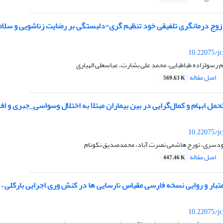
زوج درمانگری تلفیقی خود تنظیم گری-دلبستگی بر رضایت زناشویی و سلا
10.22075/jc
 رسولزاده طباطبایی، محمد علی بشارت، عباسعلی الهیاری
اصل مقاله
569.63 K
مل ابهام و کمال‌گرایی در بین بیماران مبتلا به اختلال وسواسی_جبری و اف
10.22075/jc
ودسری، تورج هاشمی نصرت آباد، محمدصدیق نکونام
اصل مقاله
447.46 K
عتبار و روایی نسخه فارسی مقیاس نارسایی ها در کنش وری اجرایی بارکلی 
10.22075/jc