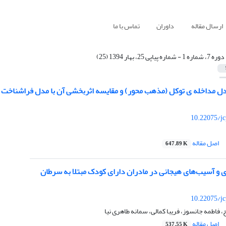
ارسال مقاله
داوران
تماس با ما
دوره 7، شماره 1 - شماره پیاپی 25، بهار 1394 (25)
دل مداخله ی توکل (مذهب محور) و مقایسه اثربخشی آن با مدل فراشناخت بر
10.22075/jc
اصل مقاله
647.89 K
 و آسیب‌های هیجانی در مادران دارای کودک مبتلا به سرطان
10.22075/jc
 فاطمه جانسوز، فریبا کمالی، سمانه طاهری نیا
اصل مقاله
537.55 K