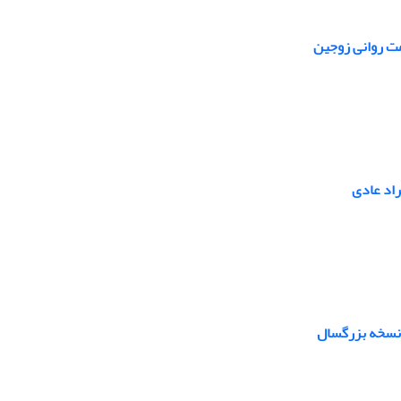
مت روانی زوجین
راد عادی
– نسخه بزرگسال