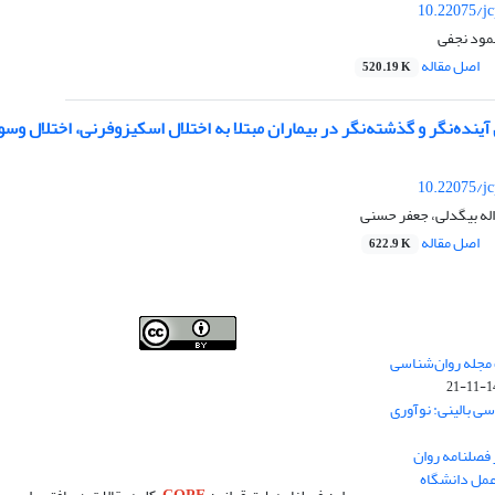
10.22075/jc
مود نجفی
اصل مقاله
520.19 K
آینده‌نگر و گذشته‌نگر در بیماران مبتلا به اختلال اسکیزوفرنی، اختلال وس
10.22075/jc
اله بیگدلی، جعفر حسنی
اصل مقاله
622.9 K
فصلنامه روان شناسی بالینی:نو آوری ها در پژوهش و عمل
 مجله روان‌شناسی
،توسط
دانشگاه سمنان
،تحت
کرییتیو کامنز
(
Creative
140
Commons
) تخصیص 4.0 بین‌المللی License
بر پایه یک اثر
سی بالینی: نوآوری
در
cprpi.semnan.ac.ir
مجوز دارد ،اجازه‌ها بر پایه هدف
این مجوز قابل دسترس در
cprpi.semnan.ac.ir
می‌باشد.
 فصلنامه روان
عمل دانشگاه