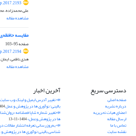
p.2017.2193
علی محمدزاده، مح
مشاهده مقاله
مقایسه حافظه‌ی 
صفحه
95-103
p.2017.2194
هدی ناظمی، ایمان 
مشاهده مقاله
دسترسی سریع
آخرین اخبار
صفحه اصلی
📣 تغییر آدرس ایمیل و لینک وب‌ سایت
درباره نشریه
بالینی: نوآوری ها در پژوهش و عمل
4-11-21
اعضای هیات تحریریه
📣تغییر شماره شاپا فصلنامه «روان‌شنا
ارسال مقاله
ها در پژوهش وعمل»
1404-11-13
تماس با ما
📣 به‌روزرسانی تعرفه انتشار مقالات در
نقشه سایت
شناسی بالینی:نوآوری ها در پژوهش و 