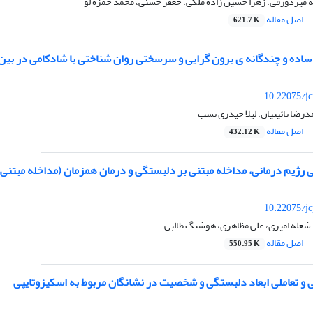
 میردورقی، زهرا حسین زاده ملکی، جعفر حسنی، محمد حمزه لو
اصل مقاله
621.7 K
ساده و چندگانه ی برون گرایی و سرسختی روان شناختی با شادکامی در بین
10.22075/jc
رضا نائینیان، لیلا حیدری نسب
اصل مقاله
432.12 K
 رژیم درمانی، مداخله مبتنی بر دلبستگی و درمان همزمان (مداخله مبتنی 
10.22075/jc
شعله امیری، علی مظاهری، هوشنگ طالبی
اصل مقاله
550.95 K
 و تعاملی ابعاد دلبستگی و شخصیت در نشانگان مربوط به اسکیزوتایپی