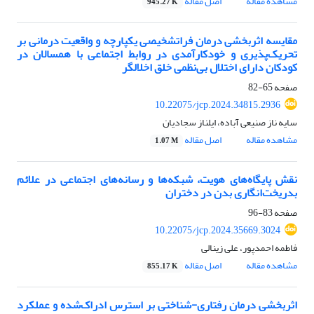
مشاهده مقاله
اصل مقاله
945.27 K
مقایسه اثربخشی درمان فراتشخیصی یکپارچه و واقعیت درمانی بر
تحریک‌پذیری و خودکارآمدی در روابط اجتماعی با همسالان در
کودکان دارای اختلال بی‌نظمی خلق اخلالگر
صفحه
65-82
10.22075/jcp.2024.34815.2936
سایه ناز صنیعی آباده، ایلناز سجادیان
مشاهده مقاله
اصل مقاله
1.07 M
نقش پایگاه‌های هویت، شبکه‌ها و رسانه‌های اجتماعی در علائم
بدریخت‌انگاری بدن در ‏دختران
صفحه
83-96
10.22075/jcp.2024.35669.3024
فاطمه احمدپور، علی زینالی
مشاهده مقاله
اصل مقاله
855.17 K
اثربخشی درمان رفتاری-شناختی بر استرس ادراک‌شده و عملکرد