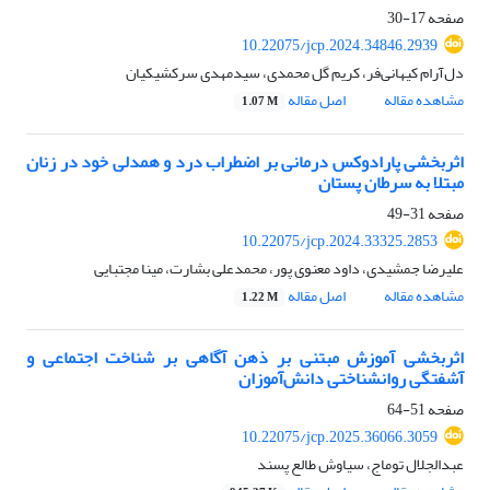
صفحه
17-30
10.22075/jcp.2024.34846.2939
دل‌آرام کیهانی‌فر، کریم گل محمدی، سیدمهدی سرکشیکیان
مشاهده مقاله
اصل مقاله
1.07 M
اثربخشی پارادوکس درمانی بر اضطراب درد و همدلی خود در زنان
مبتلا به سرطان پستان
صفحه
31-49
10.22075/jcp.2024.33325.2853
علیرضا جمشیدی، داود معنوی پور، محمدعلی بشارت، مینا مجتبایی
مشاهده مقاله
اصل مقاله
1.22 M
اثربخشی آموزش مبتنی بر ذهن آگاهی بر شناخت اجتماعی و
آشفتگی روانشناختی دانش‌آموزان
صفحه
51-64
10.22075/jcp.2025.36066.3059
عبدالجلال توماج، سیاوش طالع پسند