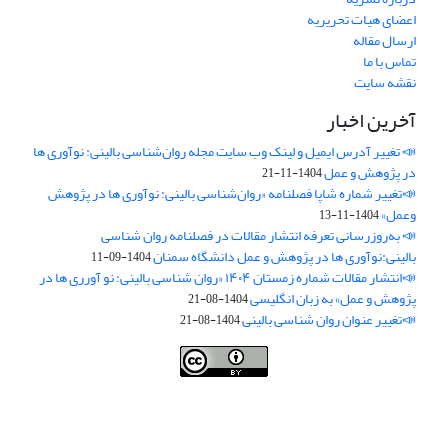
اعضای هیات تحریریه
ارسال مقاله
تماس با ما
نقشه سایت
آخرین اخبار
📣 تغییر آدرس ایمیل و لینک وب‌ سایت مجله روان‌شناسی بالینی: نوآوری ها
در پژوهش و عمل
1404-11-21
📣تغییر شماره شاپا فصلنامه «روان‌شناسی بالینی: نوآوری ها در پژوهش
وعمل»
1404-11-13
📣 به‌روزرسانی تعرفه انتشار مقالات در فصلنامه روان شناسی
بالینی:نوآوری ها در پژوهش و عمل دانشگاه سمنان
1404-09-11
📣انتشار مقالات شماره زمستان ۱۴۰۴ «روان شناسی بالینی: نو آورری ها در
پژوهش و عمل» به زبان انگلیسی
1404-08-21
📣تغییر عنوان روان شناسی بالینی
1404-08-21
فصلنامه روان شناسی بالینی:نو آوری ها در پژوهش و عمل ،توسط
دانشگاه
سمنان
،تحت
کرییتیو کامنز
(
Creative Commons
) تخصیص 4.0 بین‌المللی
License
بر پایه یک اثر در
cprpi.semnan.ac.ir
مجوز دارد ،اجازه‌ها بر پایه