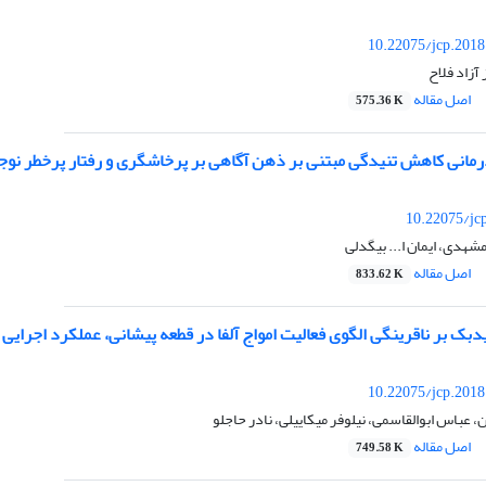
10.22075/jcp.2018
آزاد فلاح
اصل مقاله
575.36 K
رمانی کاهش تنیدگی مبتنی بر ذهن آگاهی بر پرخاشگری و رفتار پرخطر نوج
10.22075/jc
مشهدی، ایمان ا... بیگدلی
اصل مقاله
833.62 K
بک بر ناقرینگی الگوی فعالیت امواج آلفا در قطعه پیشانی، عملکرد اجرایی
10.22075/jcp.2018
عباس ابوالقاسمی، نیلوفر میکاییلی، نادر حاجلو
اصل مقاله
749.58 K