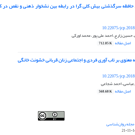
افظه سرگذشتی بیش کلی گرا در رابطه بین نشخوار ذهنی و نقص در کارکر
10.22075/jcp.2018
حسین زارع، احمد علی پور، محمد اورکی
اصل مقاله
712.85 K
 معنوی بر تاب آوری فردی و اجتماعی زنان قربانی خشونت خانگی
10.22075/jcp.2018
م عباسی، احمد شجاعی
اصل مقاله
568.68 K
فصلنامه روان شناسی بالینی:نو آوری ها در پژوهش و عمل
 مجله روان‌شناسی
،توسط
دانشگاه سمنان
،تحت
کرییتیو کامنز
(
Creative
140