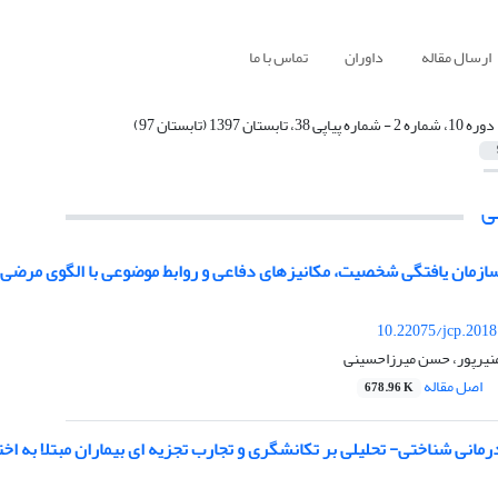
ارسال مقاله
داوران
تماس با ما
دوره 10، شماره 2 - شماره پیاپی 38، تابستان 1397 (تابستان 97)
ی
سازمان یافتگی شخصیت، مکانیزهای دفاعی و روابط موضوعی با الگوی مرضی
10.22075/jcp.2018
منیرپور، حسن میرزاحسینی
اصل مقاله
678.96 K
رمانی شناختی- تحلیلی بر تکانشگری و تجارب تجزیه ای بیماران مبتلا به 