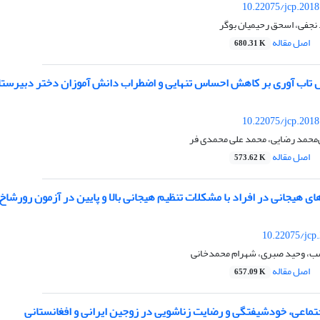
10.22075/jcp.2018
 نجفی، اسحق رحیمیان بوگر
اصل مقاله
680.31 K
تاب آوری بر کاهش احساس تنهایی و اضطراب دانش آموزان دختر دبیرستا
10.22075/jcp.2018
ی‌محمد رضایی، محمد علی محمدی فر
اصل مقاله
573.62 K
ای هیجانی در افراد با مشکلات تنظیم هیجانی بالا و پایین در آزمون رورشاخ
10.22075/jcp
سب، وحید صبری، شهرام محمدخانی
اصل مقاله
657.09 K
تماعی، خودشیفتگی و رضایت زناشویی در زوجین ایرانی و افغانستانی