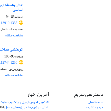
نقش واسطه ای ح
اساسی
صفحه
83-94
.13910.1355
معصومه اسماعیلی، 
مشاهده مقاله
اثربخشی مداخله
صفحه
95-105
.12744.1250
پرویز پرزور، مسل
مشاهده مقاله
دسترسی سریع
آخرین اخبار
صفحه اصلی
📣 تغییر آدرس ایمیل و لینک وب‌ سایت
درباره نشریه
بالینی: نوآوری ها در پژوهش و عمل
4-11-21